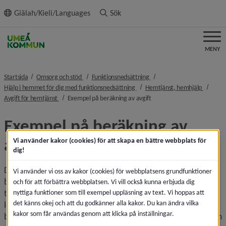
ll innehållet
Giälah/Kieli/Languages
Sök
MENY
nivå i brödsmulenavigeringen
nivå i brödsmulenavigeringe
Startsida
Omsorg och stöd
Funktionsnedsättning
nivå i brödsmulenavigeringen
nivå i b
Hjälp i hemmet för dig med funktionsnedsättning
Hemtjänst, hemhjälp
nivå i brödsmulenavigeringen
nivå i brödsmulenavigering
Avgift för hemtjänst
Exempel på beräkning av avgift
Exempel på beräkning av 
avgift
Vi använder kakor (cookies) för att skapa en bättre webbplats för
dig!
Din faktiska avgift kan vara lägre än beloppen som anges ­
Vi använder vi oss av kakor (cookies) för webbplatsens grundfunktioner
beroende på din betalningsförmåga. När avgiften beräknas 
och för att förbättra webbplatsen. Vi vill också kunna erbjuda dig
tas hänsyn till ett lagstadgat belopp som ska täcka normala 
nyttiga funktioner som till exempel uppläsning av text. Vi hoppas att
det känns okej och att du godkänner alla kakor. Du kan ändra vilka
levnadskostnader samt att kunna betala sin 
kakor som får användas genom att klicka på inställningar.
boendekostnad. Denna summa kallas förbehållsbelopp. Om 