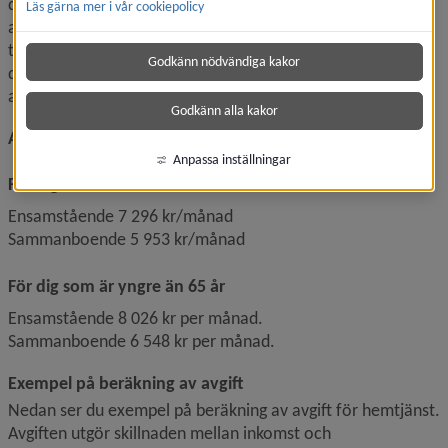
din inkomst är lägre än förbehållsbeloppet betalar du ingen 
Läs gärna mer i vår cookiepolicy
avgift. Förbehållsbeloppet består av din boendekostnad 
tillsammans med ett lagstadgat minimibelopp. Nedan ser 
Godkänn nödvändiga kakor
du aktuella minimibelopp och exempel på beräkning av 
avgift.
Godkänn alla kakor
Aktuella minibelopp för hemtjänst
Anpassa inställningar
För dig som är 65 år eller äldre
Ensamstående 7 296 kr/månad
Sammanboende 5 953 kr/månad
För dig som är yngre än 65 år
Ensamstående 8 026 kr per månad.
Sammanboende 6 548 kr per månad.
Exempel på beräkning av avgift
Nedan ser du exempel på beräkning av avgift för hemtjänst. 
Avgiften utgör skillnaden mellan inkomst och 