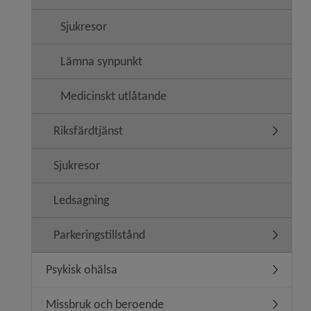
Sjukresor
Lämna synpunkt
Medicinskt utlåtande
Riksfärdtjänst
Undermen
Sjukresor
Ledsagning
Parkeringstillstånd
Undermeny
Psykisk ohälsa
Undermen
Missbruk och beroende
Undermen