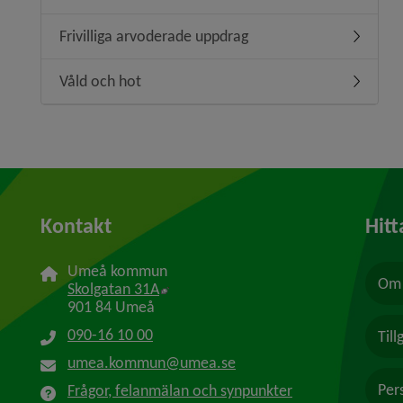
Frivilliga arvoderade uppdrag
Undermeny
Våld och hot
Undermen
Kontakt
Hitt
Umeå kommun
Om 
Länk till annan webbplats, öppnas i n
Skolgatan 31A
901 84 Umeå
090-16 10 00
Til
umea.kommun@umea.se
Per
Frågor, felanmälan och synpunkter