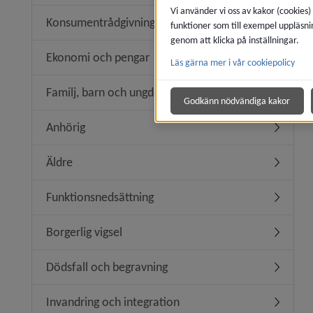
Vi använder vi oss av kakor (cookies)
Konsumentrådgivning
funktioner som till exempel uppläsni
Undermen
genom att klicka på inställningar.
Ekonomi och pengar
Läs gärna mer i vår cookiepolicy
Undermen
Familj, barn och ungdom
Undermen
Godkänn nödvändiga kakor
Anhörig
Undermen
Äldre
Undermen
Funktionsnedsättning
Undermen
Borgerlig vigsel
Undermeny
Dödsfall och begravning
Undermen
Invandring och integration
Undermeny