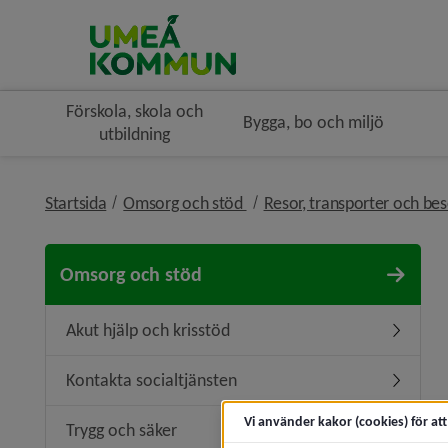
Förskola, skola och
Bygga, bo och miljö
utbildning
nivå i brödsmulenavigeringe
Startsida
Omsorg och stöd
Resor, transporter och be
Omsorg och stöd
Akut hjälp och krisstöd
Undermeny
Kontakta socialtjänsten
Undermen
Vi använder kakor (cookies) för at
Trygg och säker
Undermen