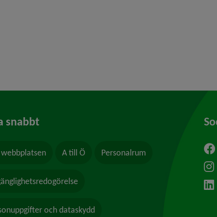
 för Frivilliga arvoderade uppdrag
y för Våld och hot
a snabbt
So
webbplatsen
A till Ö
Personalrum
ytt fönster.
lgänglighetsredogörelse
sonuppgifter och dataskydd