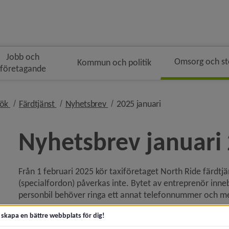
Jobb och
Omsorg och s
Kommun och politik
företagande
n
nivå i brödsmulenavigeringen
nivå i brödsmulenavigeringen
nivå i brödsmulenavigeringen
nivå i brödsmulena
sök
Färdtjänst
Nyhetsbrev
2025 januari
Nyhetsbrev januari
Från 1 februari 2025 kör taxiföretaget North Ride färdtjän
 för Akut hjälp och krisstöd
(specialfordon) påverkas inte. Bytet av entreprenör innebä
personbil behöver ringa ett annat telefonnummer och mejl
y för Kontakta socialtjänsten
Bokning av färdtjänstresor
t skapa en bättre webbplats för dig!
y för Trygg och säker