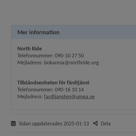
y för Sjukvård och tandvård
y för Resor, transporter och besök
Mer information
y för Färdtjänst
North Ride
Telefonnummer: 090-10 27 50
y för Ansök om färdtjänst
Mejladress: bokaresa@northride.org
y för Boka färdtjänstresor
Tillståndsenheten för färdtjänst
Telefonnummer: 090-16 10 14
Mejladress: 
fardtjansten@umea.se
y för Nyhetsbrev
Sidan uppdaterades
2025-01-13
Dela