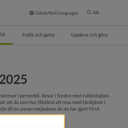
Till innehållet
Sök
Giälah/Kieli/Languages
töd
Trafik och gator
Uppleva och göra
vigeringen
 2025
stresor i personbil. Resor i fordon med rullstolsplats 
r att du som har tillstånd att resa med färdtjänst i 
a till en annan mejladress än du har gjort förut.