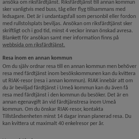
ansöka om riksfärdtjänst. Riksfärdtjänst till annan kommun 
sker vanligtvis med buss, tåg eller flyg tillsammans med 
ledsagare. Det är i undantagsfall som personbil eller fordon 
med rullstolsplats beviljas. Ansökan om riksfärdtjänst sker 
skriftligt och i god tid, minst 4 veckor innan önskad avresa. 
Blankett för ansökan samt mer information finns på 
webbsida om riksfärdtjänst.
Resa inom en annan kommun
Om du själv ordnar resa till en annan kommun men behöver 
resa med färdtjänst inom besökskommunen kan du kvittera 
ut RIAK-resor (resa i annan kommun). RIAK innebär att om 
du är beviljad färdtjänst i Umeå kommun kan du även få 
resa med färdtjänst i den kommun du besöker. Det är en 
annan egenavgift än vid färdtjänstresa inom Umeå 
kommun. Om du önskar RIAK-resor, kontakta 
Tillståndsenheten minst 14 dagar innan planerad resa. Du 
kan kvittera ut maximalt 40 enkelresor per år.