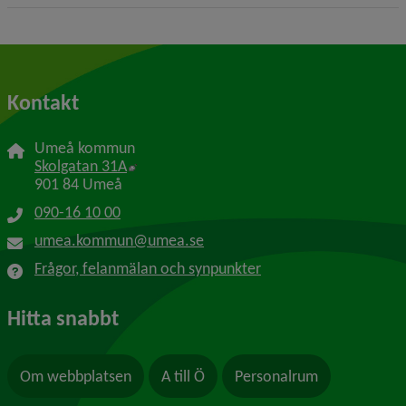
Kontakt
Umeå kommun
Länk till annan webbplats, öppnas i nytt f
Skolgatan 31A
901 84 Umeå
090-16 10 00
umea.kommun@umea.se
Frågor, felanmälan och synpunkter
Hitta snabbt
Om webbplatsen
A till Ö
Personalrum