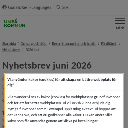
ll innehållet
Giälah/Kieli/Languages
Sök
MENY
nivå i brödsmulenavigeringen
nivå i brödsmulenavi
nivå i
Startsida
Omsorg och stöd
Resor, transporter och besök
Färdtjänst
nivå i brödsmulenavigeringen
nivå i brödsmulenavigeringen
Nyhetsbrev
2026 juni
Nyhetsbrev juni 2026
Handläggning och telefonkontakt under sommaren
Vi använder kakor (cookies) för att skapa en bättre webbplats för
dig!
Under sommarperioden kan våra handläggningstider bli 
längre än normalt. Vi ska dock göra så gott vi kan för att 
Vi använder vi oss av kakor (cookies) för webbplatsens grundfunktioner
det ska löpa på så smidigt som möjligt.
och för att förbättra webbplatsen. Vi vill också kunna erbjuda dig
nyttiga funktioner som till exempel uppläsning av text. Vi hoppas att
Telefontiden för rådgivning har ändrade öppettider under 
det känns okej och att du godkänner alla kakor. Du kan ändra vilka
sommaren. Under perioden går det alltid att ringa 
kakor som får användas genom att klicka på inställningar.
kommunens växel på 090-16 10 00 för att lämna 