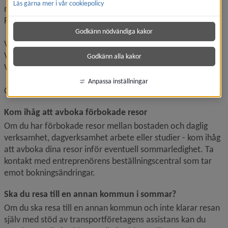
Läs gärna mer i vår cookiepolicy
meddelande eller mejla till 
fardtjansten@umea.se
Följande tider gäller:
Godkänn nödvändiga kakor
V. 27-28 öppet tisdagar och torsdagar kl. 10-11.
V. 29 stängd telefon.
Godkänn alla kakor
V. 30-32 öppet tisdagar och torsdagar kl. 10-11.
Anpassa inställningar
Gå in på vår 
webbsida för aktuell kontaktinformation
.
Kom ihåg att avboka förbokade resor
Om du har förbokade resor mellan bostaden och daglig 
verksamhet, dagverksamhet arbete eller studier - kom ihåg 
att avboka dina resor inför eventuell sommarledighet. Ta 
kontakt med entreprenörens beställningscentral som tar 
emot bokningsändringar.
Ska du resa till en annan kommun i sommar?
Om du ska resa till en annan kommun och inte klarar resan 
själv med stöd av transportföretagens assistans kan du 