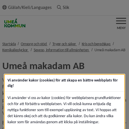
ll innehållet
Giälah/Kieli/Languages
Sök
MENY
nivå i brödsmulenavigeringen
nivå i brödsmulenavigeringen
nivå i bröd
Startsida
Omsorg och stöd
Trygg och säker
Kris och beredskap
nivå i brödsmulenavigeringen
nivå i brödsmulenavigeri
ni
Kemikalieolyckor
Seveso, information till allmänheten
Umeå makadam AB
Umeå makadam AB
Verksamheten omfattas av lagen (1993:381) om åtgärder 
Vi använder kakor (cookies) för att skapa en bättre webbplats för
dig!
för att förebygga och begränsa följderna av allvarliga 
kemikalieolyckor. Verksamheten är en bergtäkt för 
Vi använder vi oss av kakor (cookies) för webbplatsens grundfunktioner
produktion av krossade produkter, även mottagning av rena 
och för att förbättra webbplatsen. Vi vill också kunna erbjuda dig
jord- och schaktmassor för efterbehandling förekommer. 
nyttiga funktioner som till exempel uppläsning av text. Vi hoppas att
Vid några tillfällen per år utförs sprängningar. 
det känns okej och att du godkänner alla kakor. Du kan ändra vilka
kakor som får användas genom att klicka på inställningar.
Bergtäkt Krafshallsberget inom fastigheterna Stöcksjö 10:7-