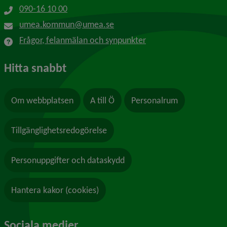
090-16 10 00
umea.kommun@umea.se
Frågor, felanmälan och synpunkter
Hitta snabbt
Om webbplatsen
A till Ö
Personalrum
Tillgänglighetsredogörelse
Personuppgifter och dataskydd
Hantera kakor (cookies)
Sociala medier