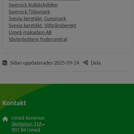
Swerock Kulbäcksliden
Swerock Tjälamark
Svevia bergtäkt, Gunsmark
Svevia bergtäkt, Vitbrånsberget
Umeå makadam AB
Västerbottens fodercentral
Sidan uppdaterades
2025-09-24
Dela
Kontakt
Umeå kommun
Länk till annan webbplats, öppnas i nytt f
Skolgatan 31A
901 84 Umeå