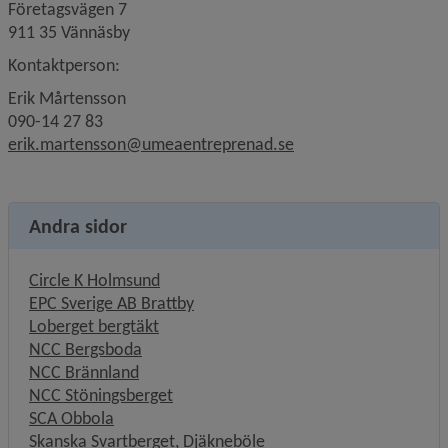
Företagsvägen 7
911 35 Vännäsby
Kontaktperson:
Erik Mårtensson
090-14 27 83
erik.martensson@umeaentreprenad.se
Andra sidor
Circle K Holmsund
EPC Sverige AB Brattby
Loberget bergtäkt
NCC Bergsboda
NCC Brännland
NCC Stöningsberget
SCA Obbola
Skanska Svartberget, Djäkneböle