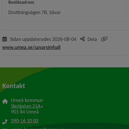
Besöksadress
Drottningvägen 7B, Sävar
Sidan uppdaterades
2026-08-04
Dela
www.umea.se/savarsimhall
Kontakt
Umeå kommun
Länk till annan webbplats, öppnas i nytt f
Skolgatan 31A
901 84 Umeå
090-16 10 00