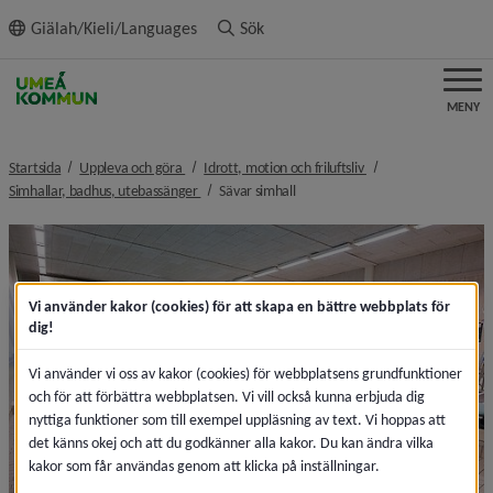
ll innehållet
Giälah/Kieli/Languages
Sök
MENY
nivå i brödsmulenavigeringen
nivå i brödsmulenavi
Startsida
Uppleva och göra
Idrott, motion och friluftsliv
nivå i brödsmulenavigeringen
nivå i brödsmulenavigeringen
Simhallar, badhus, utebassänger
Sävar simhall
Vi använder kakor (cookies) för att skapa en bättre webbplats för
dig!
Vi använder vi oss av kakor (cookies) för webbplatsens grundfunktioner
och för att förbättra webbplatsen. Vi vill också kunna erbjuda dig
nyttiga funktioner som till exempel uppläsning av text. Vi hoppas att
det känns okej och att du godkänner alla kakor. Du kan ändra vilka
kakor som får användas genom att klicka på inställningar.