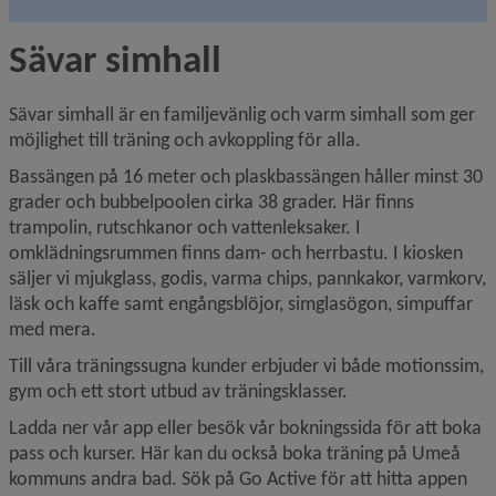
Sävar simhall
Sävar simhall är en familjevänlig och varm simhall som ger 
möjlighet till träning och avkoppling för alla.
Bassängen på 16 meter och plaskbassängen håller minst 30 
grader och bubbel­poolen cirka 38 grader. Här finns 
trampolin, rutschkanor och vattenleksaker. I 
omklädningsrummen finns dam- och herrbastu. I kiosken 
säljer vi mjuk­glass, godis, varma chips, pannkakor, varmkorv, 
läsk och kaffe samt engångsblöjor, simglasögon, simpuffar 
med mera.
Till våra träningssugna kunder erbjuder vi både motionssim, 
gym och ett stort utbud av träningsklasser.
Ladda ner vår app eller besök vår bokningssida för att boka 
pass och kurser. Här kan du också boka träning på Umeå 
kommuns andra bad. Sök på Go Active för att hitta appen 