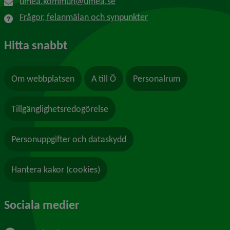
umea.kommun@umea.se
Frågor, felanmälan och synpunkter
Hitta snabbt
Om webbplatsen
A till Ö
Personalrum
Tillgänglighetsredogörelse
Personuppgifter och dataskydd
Hantera kakor (cookies)
Sociala medier