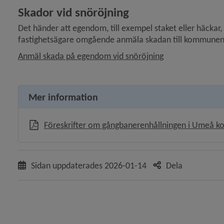
Skador vid snöröjning
Det händer att egendom, till exempel staket eller häckar,
fastighets­ägare omgående anmäla skadan till kommunen
Anmäl skada på egendom vid snöröjning
Mer information
Föreskrifter om gångbanerenhållningen i Umeå 
Sidan uppdaterades
2026-01-14
Dela
 för Vanliga frågor