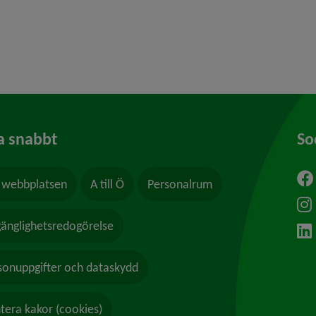
y för Papperskorgar och skräp
a snabbt
So
webbplatsen
A till Ö
Personalrum
ytt fönster.
lgänglighetsredogörelse
sonuppgifter och dataskydd
tera kakor (cookies)