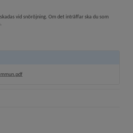
 skadas vid snöröjning. Om det inträffar ska du som 
.
, 757.4 kB, öppnas i nytt fönster.
kommun.pdf