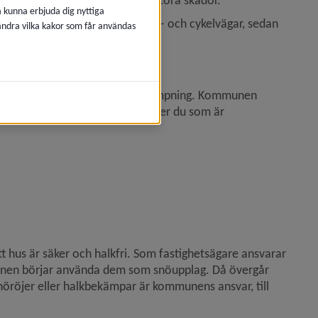
ch is på fel ställe kan orsaka stora skador.
å kunna erbjuda dig nyttiga
snöröjs prioriterade gator, gång- och cykelvägar, sedan 
 ändra vilka kakor som får användas
gärder för trafiksäkerhet.
r för snöröjning och halkbekämpning. Kommunen 
der. Inför vintersäsongen behöver du som är 
tt hus är säker och halkfri. Som fastighetsägare ansvarar 
munen börjar använda dem som snöupplag. Då övergår 
röjer eller halkbekämpar är kommunens ansvar, till 