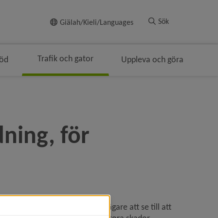
Till innehållet
Sök
Giälah/Kieli/Languages
Trafik och gator
töd
Uppleva och göra
enavigeringen
ing, för 
 är ditt ansvar som fastighetsägare att se till att 