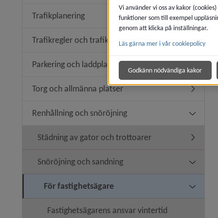
Vi använder vi oss av kakor (cookies)
Trafikplanering
funktioner som till exempel uppläsni
Undermeny
genom att klicka på inställningar.
Trafikregler och trafiksäkerhet
Läs gärna mer i vår cookiepolicy
Undermeny
Parkering och laddplats
Undermen
Godkänn nödvändiga kakor
Torg och allmänna platser
Undermen
Renhållning och snöröjning
Undermen
Städning av gator och trottoarer
Undermeny
Snöröjning och sandning
Undermen
För fastighetsägare
Undermen
Fastighetsägarens ansvar vintertid