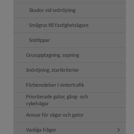
Skador vid snöröjning
Smågrus till fastighetsägare
Snötippar
Grusupptagning, sopning
Snöröjning, startkriterier
Förberedelser i vintertrafik
Prioriterade gator, gång- och
cykelvägar
Ansvar för vägar och gator
Vanliga frågor
Undermeny