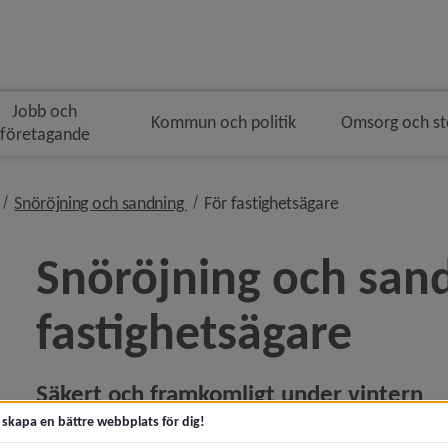
Jobb och
Kommun och politik
Omsorg och s
företagande
nivå i brödsmulenavigeringen
nivå i brödsmulenavigeringen
nivå i brödsmul
Snöröjning och sandning
För fastighetsägare
Snöröjning och sandn
fastighets­ägare
 för Buss, båt, flyg och tåg
Säkert och framkomligt under vintern
y för Cykel
t skapa en bättre webbplats för dig!
När snön börjar falla är det viktigt med bra snöröjning. Det
y för Gator