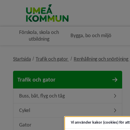
Förskola, skola och
Bygga, bo och miljö
utbildning
nivå i brödsmulenavigeringen
Startsida
Trafik och gator
Renhållning och snöröjning
Trafik och gator
Buss, båt, flyg och tåg
Undermeny
Cykel
Undermen
Vi använder kakor (cookies) för at
Gator
Undermen