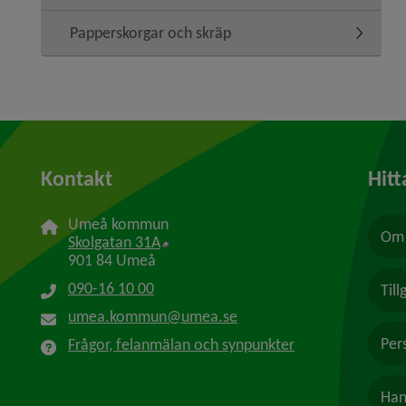
Papperskorgar och skräp
Undermen
Kontakt
Hitt
Umeå kommun
Om 
Länk till annan webbplats, öppnas i n
Skolgatan 31A
901 84 Umeå
090-16 10 00
Til
umea.kommun@umea.se
Per
Frågor, felanmälan och synpunkter
Han