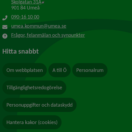
Länk till annan webbplats, öppnas i nytt f
Skolgatan 31A
901 84 Umeå
090-16 10 00
umea.kommun@umea.se
Frågor, felanmälan och synpunkter
Hitta snabbt
Om webbplatsen
A till Ö
Personalrum
Tillgänglighetsredogörelse
Personuppgifter och dataskydd
Hantera kakor (cookies)