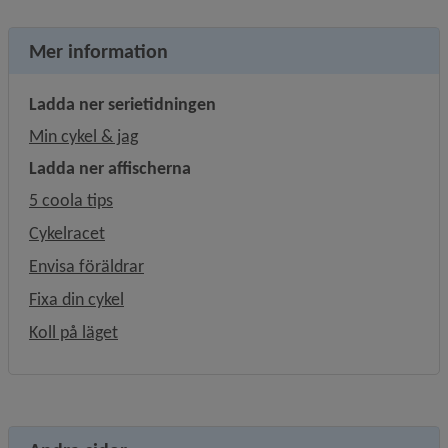
Mer information
Ladda ner serietidningen 
, 8.3 MB, öppnas i nytt fönster.
Min cykel & jag
Ladda ner affischerna
, 7.1 MB, öppnas i nytt fönster.
5 coola tips
, 9.6 MB, öppnas i nytt fönster.
Cykelracet
, 5 MB, öppnas i nytt fönster.
Envisa föräldrar
, 5 MB, öppnas i nytt fönster.
Fixa din cykel
, 10.9 MB, öppnas i nytt fönster.
Koll på läget