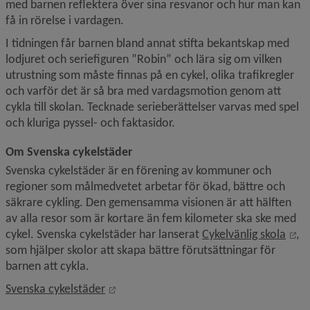
med barnen reflektera över sina resvanor och hur man kan 
få in rörelse i vardagen.
I tidningen får barnen bland annat stifta bekantskap med 
lodjuret och seriefiguren ”Robin” och lära sig om vilken 
utrustning som måste finnas på en cykel, olika trafikregler 
och varför det är så bra med vardagsmotion genom att 
cykla till skolan. Tecknade serieberättelser varvas med spel 
och kluriga pyssel- och faktasidor.
Om Svenska cykelstäder
Svenska cykelstäder är en förening av kommuner och 
regioner som målmedvetet arbetar för ökad, bättre och 
säkrare cykling. Den gemensamma visionen är att hälften 
av alla resor som är kortare än fem kilometer ska ske med 
Lä
cykel. Svenska cykelstäder har lanserat 
Cykelvänlig skola
, 
som hjälper skolor att skapa bättre förutsättningar för 
barnen att cykla.
Länk till annan webbplats, öppnas i nytt
Svenska cykelstäder