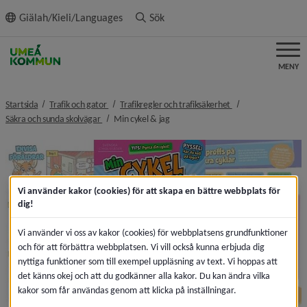
ll innehållet
Giälah/Kieli/Languages
Sök
MENY
nivå i brödsmulenavigeringen
nivå i brödsmulenav
Startsida
Trafik och gator
Trafikregler och trafiksäkerhet
nivå i brödsmulenavigeringen
nivå i brödsmulenavigeringen
Säkra och sunda skolvägar
Min cykel & jag
Vi använder kakor (cookies) för att skapa en bättre webbplats för
dig!
Vi använder vi oss av kakor (cookies) för webbplatsens grundfunktioner
och för att förbättra webbplatsen. Vi vill också kunna erbjuda dig
nyttiga funktioner som till exempel uppläsning av text. Vi hoppas att
det känns okej och att du godkänner alla kakor. Du kan ändra vilka
kakor som får användas genom att klicka på inställningar.