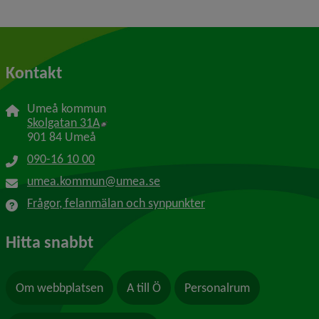
Kontakt
Umeå kommun
Länk till annan webbplats, öppnas i nytt f
Skolgatan 31A
901 84 Umeå
090-16 10 00
umea.kommun@umea.se
Frågor, felanmälan och synpunkter
Hitta snabbt
Om webbplatsen
A till Ö
Personalrum