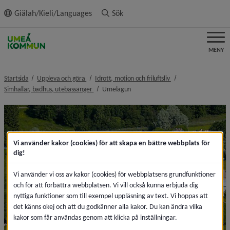
ll innehållet
Giälah/Kieli/Languages
Sök
MENY
nivå i brödsmulenavigeringen
nivå i brödsmulenavi
Startsida
Uppleva och göra
Idrott, motion och friluftsliv
nivå i brödsmulenavigeringen
nivå i brödsmulenavigeringen
Simhallar, badhus, utebassänger
Umelagun
Vi använder kakor (cookies) för att skapa en bättre webbplats för
dig!
Vi använder vi oss av kakor (cookies) för webbplatsens grundfunktioner
och för att förbättra webbplatsen. Vi vill också kunna erbjuda dig
nyttiga funktioner som till exempel uppläsning av text. Vi hoppas att
det känns okej och att du godkänner alla kakor. Du kan ändra vilka
kakor som får användas genom att klicka på inställningar.