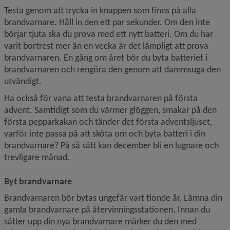
Testa genom att trycka in knappen som finns på alla 
brandvarnare. Håll in den ett par sekunder. Om den inte 
börjar tjuta ska du prova med ett nytt batteri. Om du har 
varit bortrest mer än en vecka är det lämpligt att prova 
brand­varnaren. En gång om året bör du byta batteriet i 
brandvarnaren och rengöra den genom att dammsuga den 
utvändigt.
Ha också för vana att testa brandvarnaren på första 
advent. Samtidigt som du värmer glöggen, smakar på den 
första pepparkakan och tänder det första adventsljuset, 
varför inte passa på att sköta om och byta batteri i din 
brand­varnare? På så sätt kan december bli en lugnare och 
trevligare månad.
Byt brandvarnare
Brandvarnaren bör bytas ungefär vart tionde år. Lämna din 
gamla brandvarnare på återvinningsstationen. Innan du 
sätter upp din nya brandvarnare märker du den med 