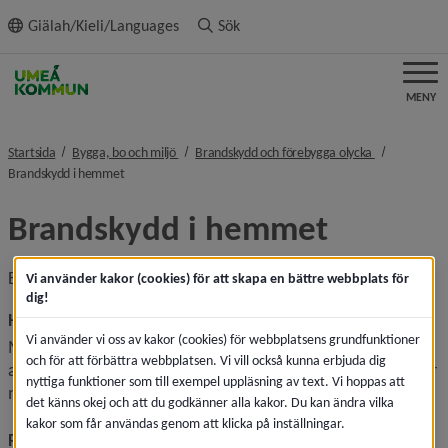
ll innehållet
Giälah/Kieli/Languages
Sök
MENY
nivå i brödsmulenavigeringen
nivå i brödsm
Startsida
Bygga, bo och miljö
Brandskydd och förebygga olycka
nivå i brödsmulenavigeringen
Brandskydd i hemmet
Brandskydd i hemmet
Brandvarnare och brandsläckare är en billig livförsäkring.
Vi använder kakor (cookies) för att skapa en bättre webbplats för
dig!
Ha en fungerande brandvarnare
Vi använder vi oss av kakor (cookies) för webbplatsens grundfunktioner
Med en fungerande brandvarnare i taket ökar chanserna 
och för att förbättra webbplatsen. Vi vill också kunna erbjuda dig
att du ska kunna ta dig ut om det börjar brinna. Varje år dör 
nyttiga funktioner som till exempel uppläsning av text. Vi hoppas att
mer än hundra människor i bränder, de flesta i sin bostad.
det känns okej och att du godkänner alla kakor. Du kan ändra vilka
kakor som får användas genom att klicka på inställningar.
Placera brandvarnaren rätt