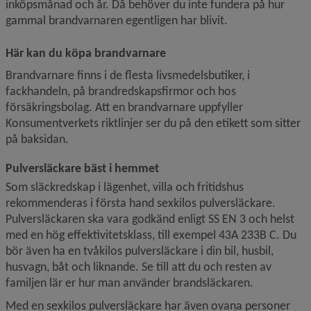
inköpsmånad och år. Då behöver du inte fundera på hur 
gammal brandvarnaren egentligen har blivit.
Här kan du köpa brandvarnare
Brandvarnare finns i de flesta livsmedelsbutiker, i 
fackhandeln, på brandredskapsfirmor och hos 
försäkringsbolag. Att en brandvarnare uppfyller 
Konsumentverkets riktlinjer ser du på den etikett som sitter 
på baksidan.
Pulversläckare bäst i hemmet
Som släckredskap i lägenhet, villa och fritidshus 
rekommenderas i första hand sexkilos pulversläckare. 
Pulver­släckaren ska vara godkänd enligt SS EN 3 och helst 
med en hög effektivitetsklass, till exempel 43A 233B C. Du 
bör även ha en tvåkilos pulversläckare i din bil, husbil, 
husvagn, båt och liknande. Se till att du och resten av 
familjen lär er hur man använder brandsläckaren.
Med en sexkilos pulversläckare har även ovana personer 