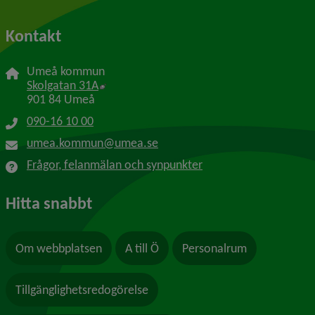
Kontakt
Umeå kommun
Länk till annan webbplats, öppnas i nytt f
Skolgatan 31A
901 84 Umeå
090-16 10 00
umea.kommun@umea.se
Frågor, felanmälan och synpunkter
Hitta snabbt
Om webbplatsen
A till Ö
Personalrum
Tillgänglighetsredogörelse