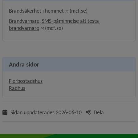
Länk till annan webbplats, öppna
Brandsäkerhet i hemmet
 (mcf.se)
Brandvarnare, SMS-påminnelse att testa 
Länk till annan webbplats, öppnas i nytt fö
brandvarnare
 (mcf.se)
Andra sidor
Flerbostadshus
Radhus
Sidan uppdaterades
2026-06-10
Dela