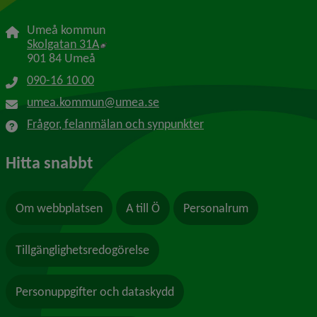
Umeå kommun
Länk till annan webbplats, öppnas i nytt f
Skolgatan 31A
901 84 Umeå
090-16 10 00
umea.kommun@umea.se
Frågor, felanmälan och synpunkter
Hitta snabbt
Om webbplatsen
A till Ö
Personalrum
Tillgänglighetsredogörelse
Personuppgifter och dataskydd