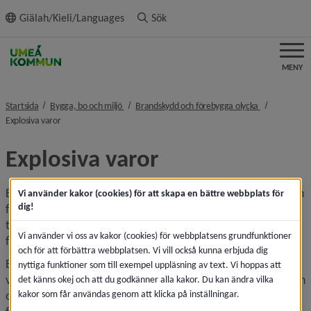
ll innehållet
Giälah/Kieli/Languages
Sök
MENY
nivå i brödsmulenavigeringen
nivå i brödsm
Startsida
Bygga, bo och miljö
Brandskydd och förebygga olycka
nivå i brödsmulenavigeringen
Explosiva varor
Explosiva varor
Explosiva varor omfattar explosiva ämnen, blandningar och 
Vi använder kakor (cookies) för att skapa en bättre webbplats för
dig!
föremål. Exempel på explosiva varor är dynamit, 
tändhattar, krut, ammunition och pyrotekniska artiklar som 
Vi använder vi oss av kakor (cookies) för webbplatsens grundfunktioner
fyrverkerier.
och för att förbättra webbplatsen. Vi vill också kunna erbjuda dig
Enligt lagen (2010:1011) om brandfarliga och explosiva 
nyttiga funktioner som till exempel uppläsning av text. Vi hoppas att
varor (LBE) definieras explosiva varor som explosiva ämnen 
det känns okej och att du godkänner alla kakor. Du kan ändra vilka
kakor som får användas genom att klicka på inställningar.
och blandningar, föremål samt ämnen, blandningar och 