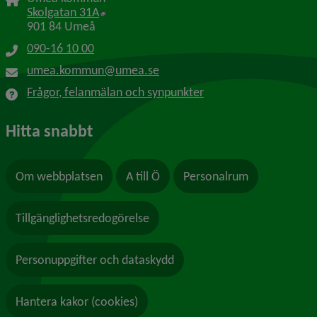
Länk till annan webbplats, öppnas i nytt f
Skolgatan 31A
901 84 Umeå
090-16 10 00
umea.kommun@umea.se
Frågor, felanmälan och synpunkter
Hitta snabbt
Om webbplatsen
A till Ö
Personalrum
Tillgänglighetsredogörelse
Personuppgifter och dataskydd
Hantera kakor (cookies)