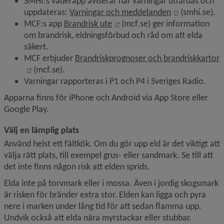
SMHI:s väderapp aviserar när varningar utfärdas och 
Länk till ann
uppdateras: 
Varningar och meddelanden
 (smhi.se).
Länk till annan webbplats, öp
MCF:s app 
Brandrisk ute
 (mcf.se) ger information 
om brandrisk, eldningsförbud och råd om att elda 
säkert.
MCF erbjuder 
Brandriskprognoser och brandriskkartor
Länk till annan webbplats, öppnas i nytt fönster.
 (mcf.se).
Varningar rapporteras i P1 och P4 i Sveriges Radio.
Apparna finns för iPhone och Android via App Store eller 
Google Play.
Välj en lämplig plats
Använd helst ett fältkök. Om du gör upp eld är det viktigt att 
välja rätt plats, till exempel grus- eller sandmark. Se till att 
det inte finns någon risk att elden sprids.
Elda inte på torvmark eller i mossa. Även i jordig skogsmark 
är risken för bränder extra stor. Elden kan ligga och pyra 
nere i marken under lång tid för att sedan flamma upp. 
Undvik också att elda nära myrstackar eller stubbar.