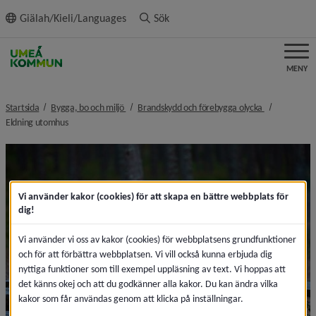
ll innehållet
Giälah/Kieli/Languages
Sök
MENY
nivå i brödsmulenavigeringen
nivå i brödsm
Startsida
Bygga, bo och miljö
Brandskydd och förebygga olycka
nivå i brödsmulenavigeringen
Eldning utomhus
Vi använder kakor (cookies) för att skapa en bättre webbplats för
dig!
Vi använder vi oss av kakor (cookies) för webbplatsens grundfunktioner
och för att förbättra webbplatsen. Vi vill också kunna erbjuda dig
nyttiga funktioner som till exempel uppläsning av text. Vi hoppas att
det känns okej och att du godkänner alla kakor. Du kan ändra vilka
kakor som får användas genom att klicka på inställningar.