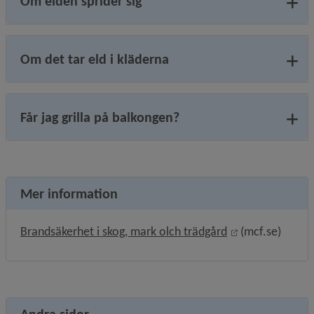
Om elden sprider sig
Om det tar eld i kläderna
Får jag grilla på balkongen?
Mer information
Länk till annan
Brandsäkerhet i skog, mark olch trädgård
 (mcf.se)
Andra sidor