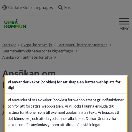
ll innehållet
Giälah/Kieli/Languages
Sök
MENY
nivå i brödsmulenavigeringen
nivå i brödsmu
Startsida
Bygga, bo och miljö
Lantmäteri, kartor och mätning
nivå i brödsmulenavigeringen
Lantmäterimyndigheten och fastighetsfrågor
nivå i brödsmulenavigeringen
Ansökan om lantmäteriförrättning
Ansökan om 
Lantmäteriförrättning
Vi använder kakor (cookies) för att skapa en bättre webbplats för
dig!
Här kan du ansöka om lantmäteriförrättning via e-tjänst 
Vi använder vi oss av kakor (cookies) för webbplatsens grundfunktioner
eller komplettera påbörjade lantmäteriförrättningar.
och för att förbättra webbplatsen. Vi vill också kunna erbjuda dig
Att tänka på när du ansöker:
nyttiga funktioner som till exempel uppläsning av text. Vi hoppas att
det känns okej och att du godkänner alla kakor. Du kan ändra vilka
En lantmäteriförrättning kan endast påbörjas om 
kakor som får användas genom att klicka på inställningar.
ansökan görs av en fastighetsägare, köpare av 