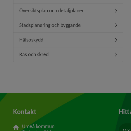
Översiktsplan och detaljplaner
Undermeny
Stadsplanering och byggande
Undermen
Hälsoskydd
Undermen
Ras och skred
Undermen
Kontakt
Hitt
Umeå kommun
Om 