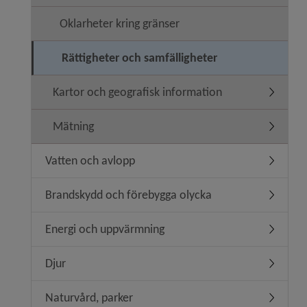
Oklarheter kring gränser
Rättigheter och samfälligheter
Kartor och geografisk information
Undermeny
Mätning
Undermen
Vatten och avlopp
Undermen
Brandskydd och förebygga olycka
Undermen
Energi och uppvärmning
Undermen
Djur
Undermen
Naturvård, parker
Undermen