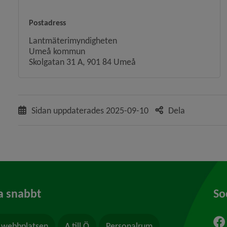
Postadress
 för Översiktsplan och detaljplaner
Lantmäterimyndigheten
y för Stadsplanering och byggande
Umeå kommun
Skolgatan 31 A, 901 84 Umeå
y för Hälsoskydd
y för Ras och skred
Sidan uppdaterades
2025-09-10
Dela
a snabbt
So
webbplatsen
A till Ö
Personalrum