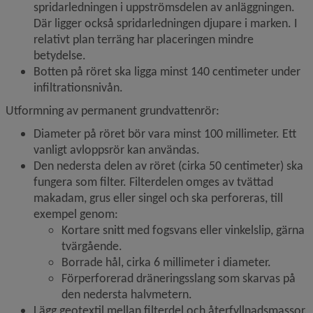
spridarledningen i uppströmsdelen av anläggningen. 
Där ligger också spridarledningen djupare i marken. I 
relativt plan terräng har placeringen mindre 
betydelse.
Botten på röret ska ligga minst 140 centimeter under 
infiltrationsnivån.
Utformning av permanent grundvattenrör:
Diameter på röret bör vara minst 100 millimeter. Ett 
vanligt avloppsrör kan användas.
Den nedersta delen av röret (cirka 50 centimeter) ska 
fungera som filter. Filterdelen omges av tvättad 
makadam, grus eller singel och ska perforeras, till 
exempel genom:
Kortare snitt med fogsvans eller vinkelslip, gärna 
tvärgående.
Borrade hål, cirka 6 millimeter i diameter.
Förperforerad dräneringsslang som skarvas på 
den nedersta halvmetern.
Lägg geotextil mellan filterdel och återfyllnadsmassor.