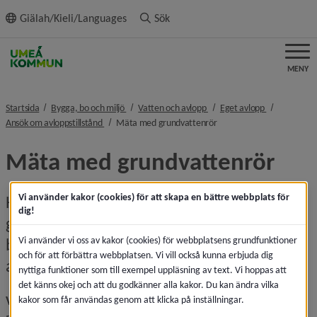
ll innehållet
Giälah/Kieli/Languages
Sök
MENY
nivå i brödsmulenavigeringen
nivå i brödsmulenavigeringe
nivå i brödsm
Startsida
Bygga, bo och miljö
Vatten och avlopp
Eget avlopp
nivå i brödsmulenavigeringen
nivå i brödsmulenavigerin
Ansök om avloppstillstånd
Mäta med grundvattenrör
Mäta med grundvattenrör
Vi använder kakor (cookies) för att skapa en bättre webbplats för
Här får du veta hur du mäter 
dig!
grundvattennivån med grundvattenrör – 
Vi använder vi oss av kakor (cookies) för webbplatsens grundfunktioner
både inför ansökan om avlopp och när 
och för att förbättra webbplatsen. Vi vill också kunna erbjuda dig
anläggningen är i drift.
nyttiga funktioner som till exempel uppläsning av text. Vi hoppas att
det känns okej och att du godkänner alla kakor. Du kan ändra vilka
Varför använda grundvattenrör?
kakor som får användas genom att klicka på inställningar.