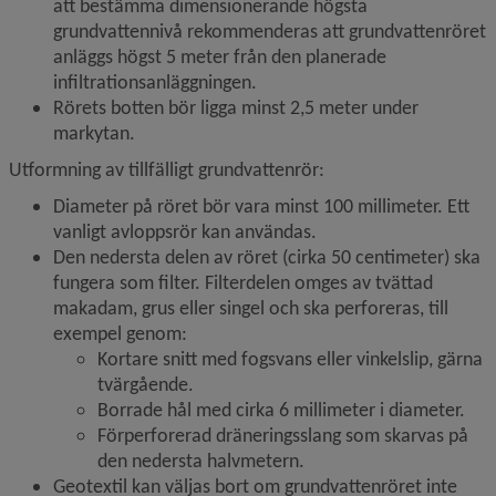
att bestämma dimensionerande högsta 
grundvattennivå rekommenderas att grundvattenröret 
anläggs högst 5 meter från den planerade 
infiltrationsanläggningen.
Rörets botten bör ligga minst 2,5 meter under 
markytan.
Utformning av tillfälligt grundvattenrör:
Diameter på röret bör vara minst 100 millimeter. Ett 
vanligt avloppsrör kan användas.
Den nedersta delen av röret (cirka 50 centimeter) ska 
fungera som filter. Filterdelen omges av tvättad 
makadam, grus eller singel och ska perforeras, till 
exempel genom:
Kortare snitt med fogsvans eller vinkelslip, gärna 
tvärgående.
Borrade hål med cirka 6 millimeter i diameter.
Förperforerad dräneringsslang som skarvas på 
den nedersta halvmetern.
Geotextil kan väljas bort om grundvattenröret inte 