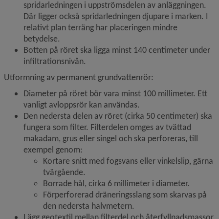
spridarledningen i uppströmsdelen av anläggningen. 
Där ligger också spridarledningen djupare i marken. I 
relativt plan terräng har placeringen mindre 
betydelse.
Botten på röret ska ligga minst 140 centimeter under 
infiltrationsnivån.
Utformning av permanent grundvattenrör:
Diameter på röret bör vara minst 100 millimeter. Ett 
vanligt avloppsrör kan användas.
Den nedersta delen av röret (cirka 50 centimeter) ska 
fungera som filter. Filterdelen omges av tvättad 
makadam, grus eller singel och ska perforeras, till 
exempel genom:
Kortare snitt med fogsvans eller vinkelslip, gärna 
tvärgående.
Borrade hål, cirka 6 millimeter i diameter.
Förperforerad dräneringsslang som skarvas på 
den nedersta halvmetern.
Lägg geotextil mellan filterdel och återfyllnadsmassor.