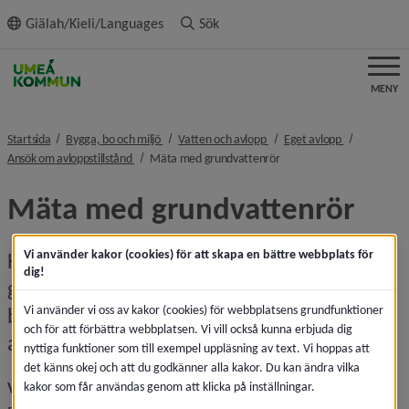
ll innehållet
Giälah/Kieli/Languages
Sök
MENY
nivå i brödsmulenavigeringen
nivå i brödsmulenavigeringe
nivå i brödsm
Startsida
Bygga, bo och miljö
Vatten och avlopp
Eget avlopp
nivå i brödsmulenavigeringen
nivå i brödsmulenavigerin
Ansök om avloppstillstånd
Mäta med grundvattenrör
Mäta med grundvattenrör
Vi använder kakor (cookies) för att skapa en bättre webbplats för
Här får du veta hur du mäter 
dig!
grundvattennivån med grundvattenrör – 
Vi använder vi oss av kakor (cookies) för webbplatsens grundfunktioner
både inför ansökan om avlopp och när 
och för att förbättra webbplatsen. Vi vill också kunna erbjuda dig
anläggningen är i drift.
nyttiga funktioner som till exempel uppläsning av text. Vi hoppas att
det känns okej och att du godkänner alla kakor. Du kan ändra vilka
Varför använda grundvattenrör?
kakor som får användas genom att klicka på inställningar.