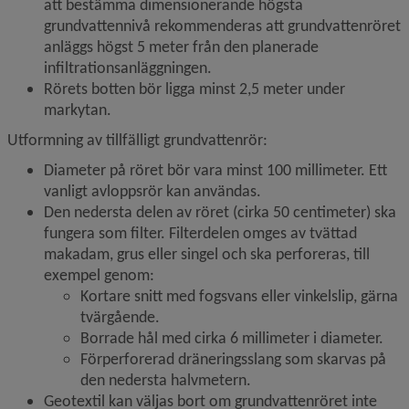
att bestämma dimensionerande högsta 
grundvattennivå rekommenderas att grundvattenröret 
anläggs högst 5 meter från den planerade 
infiltrationsanläggningen.
Rörets botten bör ligga minst 2,5 meter under 
markytan.
Utformning av tillfälligt grundvattenrör:
Diameter på röret bör vara minst 100 millimeter. Ett 
vanligt avloppsrör kan användas.
Den nedersta delen av röret (cirka 50 centimeter) ska 
fungera som filter. Filterdelen omges av tvättad 
makadam, grus eller singel och ska perforeras, till 
exempel genom:
Kortare snitt med fogsvans eller vinkelslip, gärna 
tvärgående.
Borrade hål med cirka 6 millimeter i diameter.
Förperforerad dräneringsslang som skarvas på 
den nedersta halvmetern.
Geotextil kan väljas bort om grundvattenröret inte 