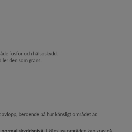
åde fosfor och hälsoskydd.
äller den som gräns.
t avlopp, beroende på hur känsligt området är. 
 
normal skyddsnivå
. I känsliga områden kan krav på 