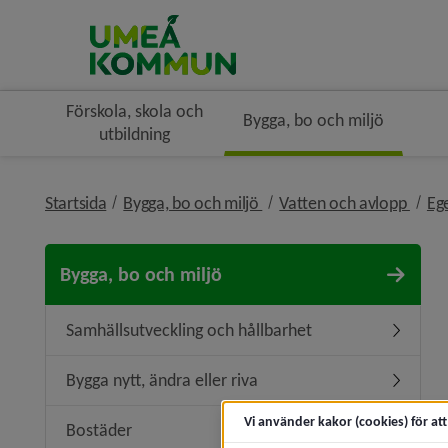
Förskola, skola och
Bygga, bo och miljö
utbildning
nivå i brödsmulenavigerin
nivå 
Startsida
Bygga, bo och miljö
Vatten och avlopp
Eg
Bygga, bo och miljö
Samhällsutveckling och hållbarhet
Undermen
Bygga nytt, ändra eller riva
Undermeny
Vi använder kakor (cookies) för at
Bostäder
Undermen