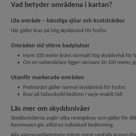
Vad betyder områdena i kartan?
Lila område – känsliga sjöar och kuststräckor
Här gäller krav på hög skyddsnivå för fosfor.
Områden vid större badplatser
Inom 100 meter krävs normalt hög skyddsnivå för b
Om en vattendelare ligger närmare än 100 meter, g
Utanför markerade områden
Preliminärt gäller normal skyddsnivå för fosfor.
Krav på hälsoskydd bedöms i varje enskilt fall.
Läs mer om skyddsnivåer
Skyddsnivåerna avgör vilka reningskrav som gäller för dit
Kommunen gör alltid en individuell bedömning.
Alla avloppsanläggningar måste minst uppfylla kraven för
y för Tillsyn av små avlopp