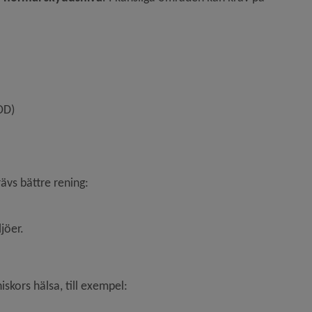
OD)
ävs bättre rening:
jöer.
kors hälsa, till exempel: