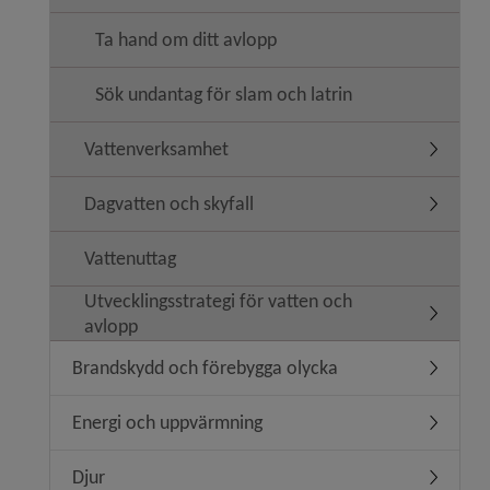
Ta hand om ditt avlopp
Sök undantag för slam och latrin
Vattenverksamhet
Undermen
Dagvatten och skyfall
Undermen
Vattenuttag
Utvecklingsstrategi för vatten och
Undermeny
avlopp
Brandskydd och förebygga olycka
Undermen
Energi och uppvärmning
Undermen
Djur
Undermen