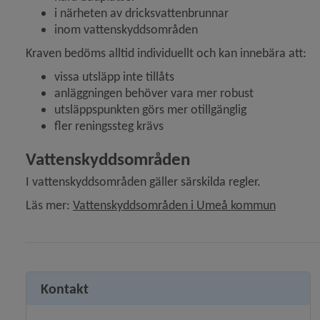
i närheten av dricksvattenbrunnar
inom vattenskyddsområden
y för Naturvård, parker
Kraven bedöms alltid individuellt och kan innebära att:
 för Översiktsplan och detaljplaner
vissa utsläpp inte tillåts
anläggningen behöver vara mer robust
y för Stadsplanering och byggande
utsläppspunkten görs mer otillgänglig
fler reningssteg krävs
y för Hälsoskydd
Vattenskyddsområden
y för Ras och skred
I vattenskyddsområden gäller särskilda regler.
Läs mer: 
Vattenskyddsområden i Umeå kommun
Kontakt