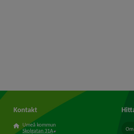
Kontakt
Hitt
Umeå kommun
Om 
Länk till annan webbplats, öppnas i n
Skolgatan 31A