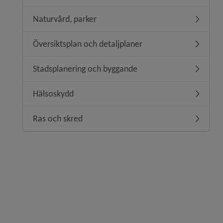
Naturvård, parker
Undermen
Översiktsplan och detaljplaner
Undermeny
Stadsplanering och byggande
Undermen
Hälsoskydd
Undermen
Ras och skred
Undermen