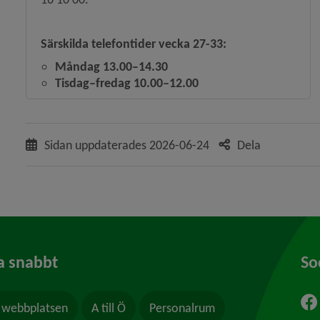
Särskilda telefontider vecka 27-33:
Måndag 13.00–14.30
Tisdag–fredag 10.00–12.00
Sidan uppdaterades
2026-06-24
Dela
a snabbt
So
webbplatsen
A till Ö
Personalrum
ytt fönster.