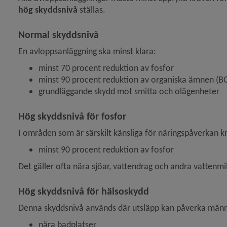
hög skyddsnivå
 ställas.
Normal skyddsnivå 
En avloppsanläggning ska minst klara:
minst 70 procent reduktion av fosfor
y för Vattenverksamhet
minst 90 procent reduktion av organiska ämnen (B
grundläggande skydd mot smitta och olägenheter
y för Dagvatten och skyfall
Hög skyddsnivå för fosfor
I områden som är särskilt känsliga för näringspåverkan kr
minst 90 procent reduktion av fosfor
 för Utvecklingsstrategi för vatten och avlopp
Det gäller ofta nära sjöar, vattendrag och andra vattenmil
y för Brandskydd och förebygga olycka
Hög skyddsnivå för hälsoskydd
y för Energi och uppvärmning
Denna skyddsnivå används där utsläpp kan påverka männis
nära badplatser
y för Djur