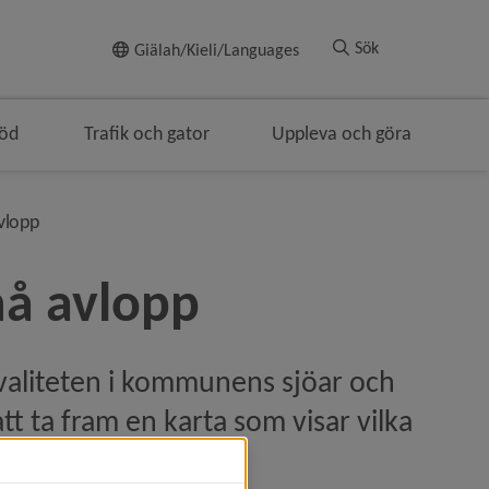
Till innehållet
Sök
Giälah/Kieli/Languages
töd
Trafik och gator
Uppleva och göra
gen
nivå i brödsmulenavigeringen
vlopp
må avlopp
valiteten i kommunens sjöar och 
t ta fram en karta som visar vilka 
för små avlopp.