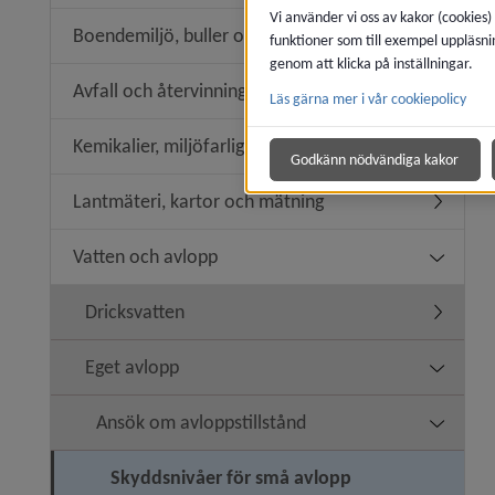
Vi använder vi oss av kakor (cookies)
Boendemiljö, buller och luftkvalitet
funktioner som till exempel uppläsni
Undermeny
genom att klicka på inställningar.
Avfall och återvinning
Läs gärna mer i vår cookiepolicy
Undermeny
Kemikalier, miljöfarlig verksamhet
Undermeny
Godkänn nödvändiga kakor
Lantmäteri, kartor och mätning
Undermen
Vatten och avlopp
Undermen
Dricksvatten
Undermen
Eget avlopp
Undermen
Ansök om avloppstillstånd
Undermen
Skyddsnivåer för små avlopp