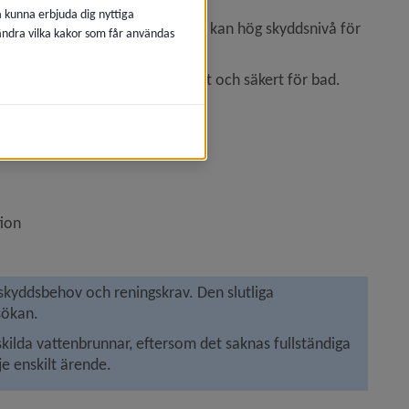
å kunna erbjuda dig nyttiga
tra noggrant. I dessa områden kan hög skyddsnivå för 
 ändra vilka kakor som får användas
iga vattenmiljöer.
om vattnet där behöver vara rent och säkert för bad.
tion
s i nytt fönster.
skyddsbehov och reningskrav. Den slutliga 
sökan.
nskilda vattenbrunnar, eftersom det saknas fullständiga 
e enskilt ärende. 