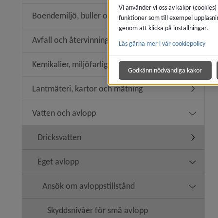
Vi använder vi oss av kakor (cookies)
Boendemiljö, buller och luftkvalitet
funktioner som till exempel uppläsni
Undermeny
genom att klicka på inställningar.
Avfall och återvinning
Läs gärna mer i vår cookiepolicy
Undermeny
Kemikalier, miljöfarlig verksamhet
Undermeny
Godkänn nödvändiga kakor
Lantmäteri, kartor och mätning
Undermen
Vatten och avlopp
Undermen
Dricksvatten
Undermen
Eget avlopp
Undermen
Ansök om avloppstillstånd
Undermen
Skyddsnivåer för små avlopp