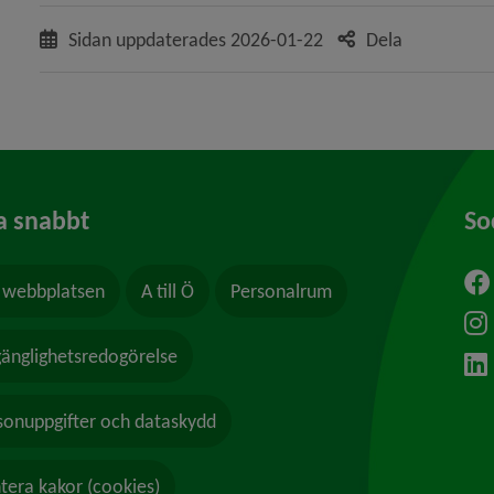
Sidan uppdaterades
2026-01-22
Dela
a snabbt
So
webbplatsen
A till Ö
Personalrum
ytt fönster.
lgänglighetsredogörelse
sonuppgifter och dataskydd
tera kakor (cookies)