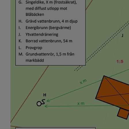
y för Vattenverksamhet
y för Dagvatten och skyfall
 för Utvecklingsstrategi för vatten och avlopp
y för Brandskydd och förebygga olycka
y för Energi och uppvärmning
y för Djur