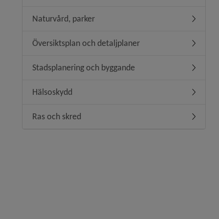
Naturvård, parker
Undermen
Översiktsplan och detaljplaner
Undermeny
Stadsplanering och byggande
Undermen
Hälsoskydd
Undermen
Ras och skred
Undermen