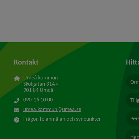
Kontakt
Hitt
Umeå kommun
Om 
Länk till annan webbplats, öppnas i n
Skolgatan 31A
901 84 Umeå
090-16 10 00
Til
umea.kommun@umea.se
Per
Frågor, felanmälan och synpunkter
Han