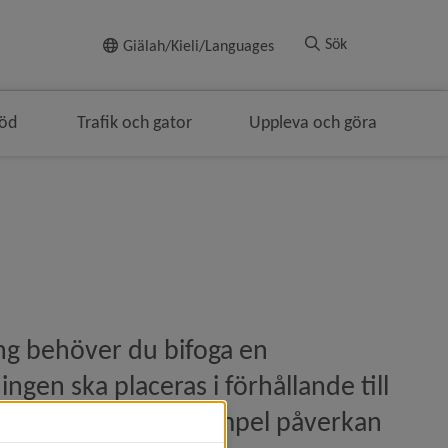
Till innehållet
Sök
Giälah/Kieli/Languages
töd
Trafik och gator
Uppleva och göra
gen
ödsmulenavigeringen
g behöver du bifoga en 
ngen ska placeras i förhållande till 
öma risker, till exempel påverkan 