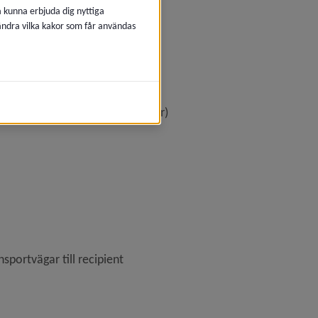
å kunna erbjuda dig nyttiga
 ändra vilka kakor som får användas
r)
vid infiltrationer och markbäddar)
portvägar till recipient