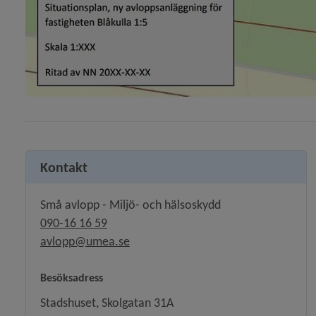
y för Naturvård, parker
 för Översiktsplan och detaljplaner
y för Stadsplanering och byggande
y för Hälsoskydd
Kontakt
y för Ras och skred
Små avlopp - Miljö- och hälsoskydd
090-16 16 59
avlopp@umea.se
Besöksadress
Stadshuset, Skolgatan 31A