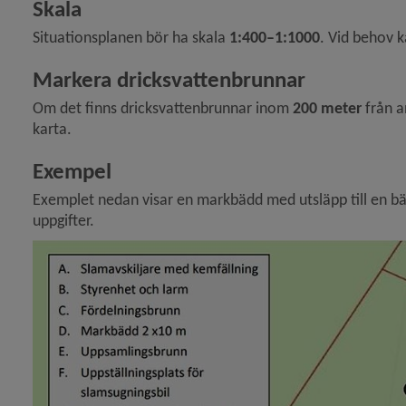
Skala
Situationsplanen bör ha skala 
1:400–1:1000
. Vid behov 
Markera dricksvattenbrunnar
Om det finns dricksvattenbrunnar inom 
200 meter
 från 
karta.
Exempel
Exemplet nedan visar en markbädd med utsläpp till en bäck
uppgifter.
y för Tillsyn av små avlopp