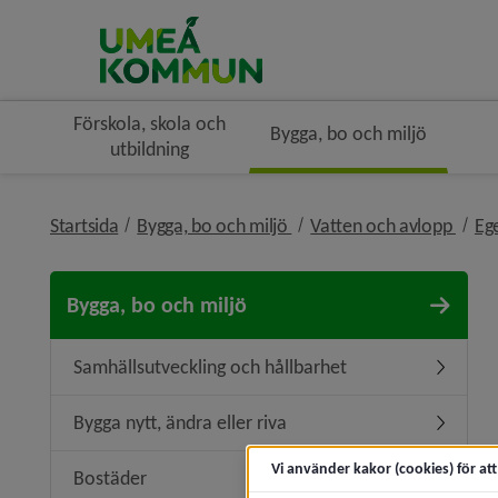
Förskola, skola och
Bygga, bo och miljö
utbildning
nivå i brödsmulenavigerin
nivå 
Startsida
Bygga, bo och miljö
Vatten och avlopp
Eg
Bygga, bo och miljö
Samhällsutveckling och hållbarhet
Undermen
Bygga nytt, ändra eller riva
Undermeny
Vi använder kakor (cookies) för at
Bostäder
Undermen