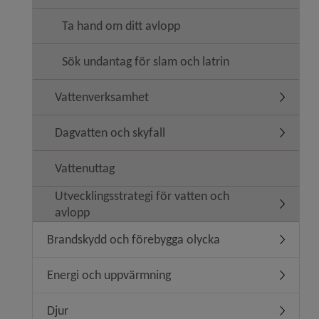
Ta hand om ditt avlopp
Sök undantag för slam och latrin
Vattenverksamhet
Undermen
Dagvatten och skyfall
Undermen
Vattenuttag
Utvecklingsstrategi för vatten och
Undermeny
avlopp
Brandskydd och förebygga olycka
Undermen
Energi och uppvärmning
Undermen
Djur
Undermen