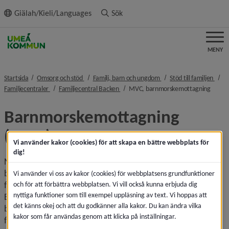
ll innehållet
Giälah/Kieli/Languages
Sök
MENY
nivå i brödsmulenavigeringen
nivå i brödsmulenavigeri
nivå 
Startsida
Omsorg och stöd
Familj, barn och ungdom
Stöd till familjen
nivå i brödsmulenavigeringen
nivå i brödsmulenavigeringen
nivå i
Familjecentraler
Familjecentral Backen
MVC, barnmorskemottagning
Barnmorskemottagning 
(MVC)
Vi använder kakor (cookies) för att skapa en bättre webbplats för
dig!
När du är gravid erbjuds du att regelbundet besöka 
barnmorskemottagningen. Det är för att se hur du och 
Vi använder vi oss av kakor (cookies) för webbplatsens grundfunktioner
fostret mår, och för att förbereda inför förlossningen. 
och för att förbättra webbplatsen. Vi vill också kunna erbjuda dig
nyttiga funktioner som till exempel uppläsning av text. Vi hoppas att
Besöken är gratis och frivilliga. Du kan gå till en 
det känns okej och att du godkänner alla kakor. Du kan ändra vilka
barnmorskemottagning även i andra ärenden, till exempel 
kakor som får användas genom att klicka på inställningar.
för att