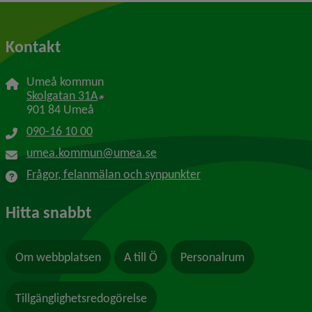
Kontakt
Umeå kommun
Länk till annan webbplats, öppnas i nytt f
Skolgatan 31A
901 84 Umeå
090-16 10 00
umea.kommun@umea.se
Frågor, felanmälan och synpunkter
Hitta snabbt
Om webbplatsen
A till Ö
Personalrum
Tillgänglighetsredogörelse