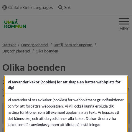
ll innehållet
Giälah/Kieli/Languages
Sök
MENY
nivå i brödsmulenavigeringen
nivå i brödsmulenavigeri
Startsida
Omsorg och stöd
Familj, barn och ungdom
nivå i brödsmulenavigeringen
nivå i brödsmulenavigeringen
Ung och placerad
Olika boenden
Olika boenden
Det är socialtjänstens ansvar att besluta om du ska bo hos 
Vi använder kakor (cookies) för att skapa en bättre webbplats för
dig!
en släkting, i ett familjehem, eller på något annat ställe. Här 
kan du läsa mer om ditt boende
Vi använder vi oss av kakor (cookies) för webbplatsens grundfunktioner
och för att förbättra webbplatsen. Vi vill också kunna erbjuda dig
nyttiga funktioner som till exempel uppläsning av text. Vi hoppas att
Familjehem
det känns okej och att du godkänner alla kakor. Du kan ändra vilka
kakor som får användas genom att klicka på inställningar.