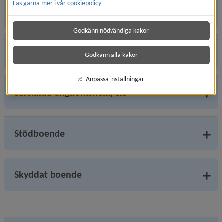
Läs gärna mer i vår cookiepolicy
HVB-hem
Godkänn nödvändiga kakor
Jourhem
Godkänn alla kakor
Anpassa inställningar
Särskilda ungdomshem, SiS
Stödboende
Skyddat boende