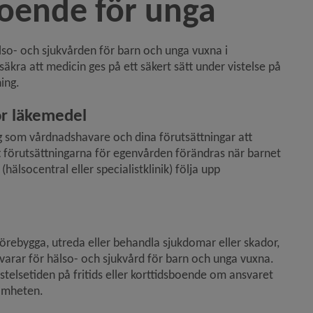
boende för unga
so- och sjukvården för barn och unga vuxna i 
kra att medicin ges på ett säkert sätt under vistelse på 
ing.
ör läkemedel
g som vårdnadshavare och dina förutsättningar att 
t förutsättningarna för egenvården förändras när barnet 
hälsocentral eller specialistklinik) följa upp 
rebygga, utreda eller behandla sjukdomar eller skador, 
varar för hälso- och sjukvård för barn och unga vuxna. 
elsetiden på fritids eller korttidsboende om ansvaret 
samheten.