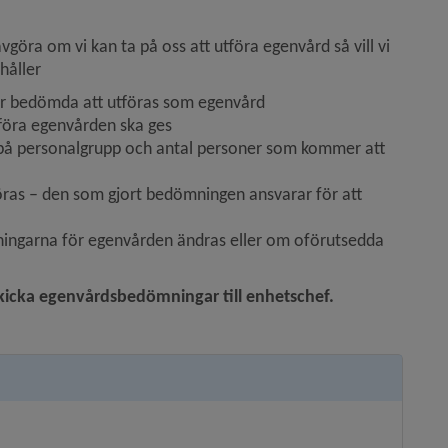
göra om vi kan ta på oss att utföra egenvård så vill vi 
håller
om är bedömda att utföras som egenvård
tföra egenvården ska ges
 på personalgrupp och antal personer som kommer att 
öras – den som gjort bedömningen ansvarar för att 
ingarna för egenvården ändras eller om oförutsedda 
skicka egenvårdsbedömningar till enhetschef.