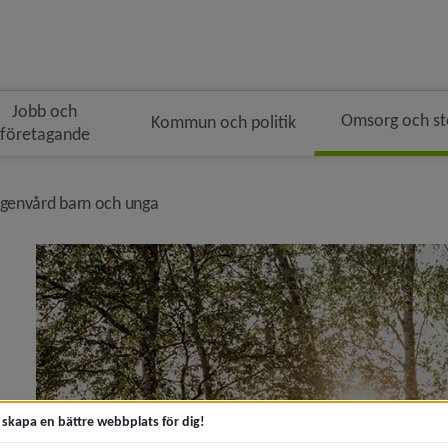
Jobb och
Omsorg och s
Kommun och politik
företagande
n
å i brödsmulenavigeringen
nivå i brödsmulenavigeringen
genvård barn och unga
 för Akut hjälp och krisstöd
y för Kontakta socialtjänsten
t skapa en bättre webbplats för dig!
y för Trygg och säker