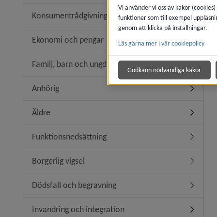
Vi använder vi oss av kakor (cookies)
Konsumentrådgivning
funktioner som till exempel uppläsni
Undermen
genom att klicka på inställningar.
Ekonomi och pengar
Läs gärna mer i vår cookiepolicy
Undermen
Familj, barn och ungdom
Undermen
Godkänn nödvändiga kakor
Anhörig
Undermen
Äldre
Undermen
Funktionsnedsättning
Undermen
Borgerlig vigsel
Undermeny
Dödsfall och begravning
Undermen
Invandring och integration
Undermeny