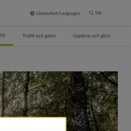
Till innehållet
Sök
Giälah/Kieli/Languages
töd
Trafik och gator
Uppleva och göra