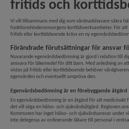
fritids och korttids
y för Sjukvård och tandvård
Vi vill tillsammans med dig som vårdnadshavare säkra häl
funktions­hinderomsorgens korttidsverksamheter. För att sä
fritids eller korttidsboende krävs en ny egenvårdsbedömn
Förändrade förutsättningar för ansvar f
Nuvarande egenvårdsbedömning är gjord i relation till di
ansvara för läkemedel för ditt barn. Med anledning av at
vistas på fritids eller korttidsboende behöver vårdgivaren (
egenvården och eventuellt ompröva den.
Egenvårdsbedömning är en förebyggande åtgärd
En egenvårdsbedömning är en åtgärd för att medicinskt fö
det vill säga en hälso- och sjukvårdsåtgärd. Regionen ans
Kommunen har inget hälso- och sjukvårdsansvar under vist
inte delegeras av ordinerande läkare till personal i verk
y för Resor, transporter och besök