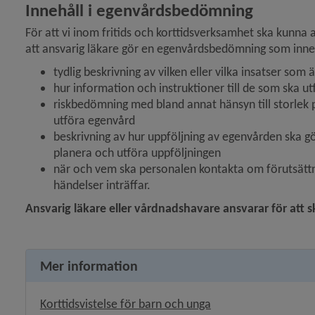
Innehåll i egenvårdsbedömning
För att vi inom fritids och korttidsverksamhet ska kunna av
y för Psykisk ohälsa
att ansvarig läkare gör en egenvårdsbedömning som inne
y för Missbruk och beroende
tydlig beskrivning av vilken eller vilka insatser s
hur information och instruktioner till de som ska u
 för Frivilliga arvoderade uppdrag
riskbedömning med bland annat hänsyn till storlek
utföra egenvård
beskrivning av hur uppföljning av egenvården ska g
y för Våld och hot
planera och utföra uppföljningen
när och vem ska personalen kontakta om förutsättn
händelser inträffar.
Ansvarig läkare eller vårdnadshavare ansvarar för att 
Mer information
Korttidsvistelse för barn och unga