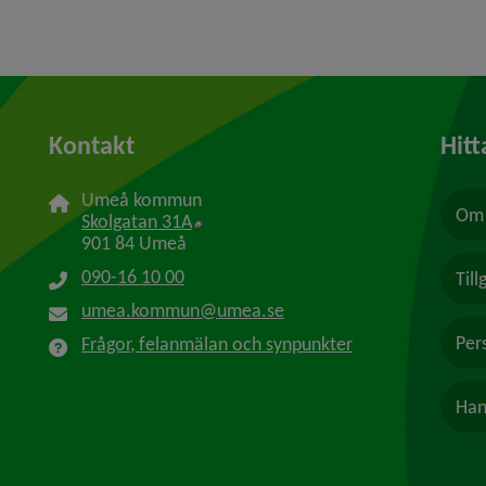
Kontakt
Hitt
Umeå kommun
Om 
Länk till annan webbplats, öppnas i n
Skolgatan 31A
901 84 Umeå
090-16 10 00
Til
umea.kommun@umea.se
Per
Frågor, felanmälan och synpunkter
Han