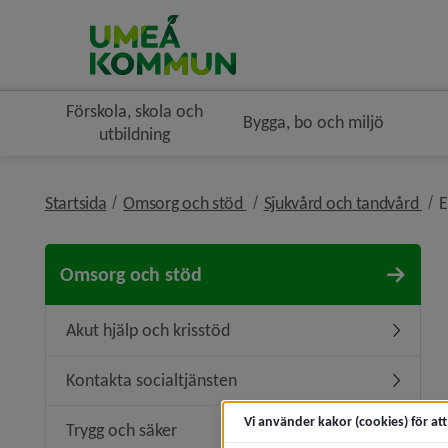
Förskola, skola och
Bygga, bo och miljö
utbildning
nivå i brödsmulenavigeringe
niv
Startsida
Omsorg och stöd
Sjukvård och tandvård
E
Omsorg och stöd
Akut hjälp och krisstöd
Undermeny
Kontakta socialtjänsten
Undermen
Vi använder kakor (cookies) för at
Trygg och säker
Undermen