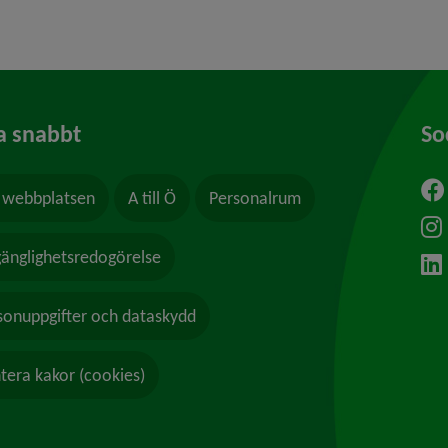
a snabbt
So
webbplatsen
A till Ö
Personalrum
ytt fönster.
lgänglighetsredogörelse
sonuppgifter och dataskydd
tera kakor (cookies)