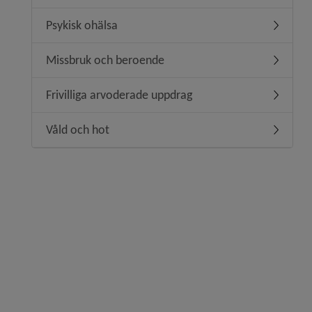
Psykisk ohälsa
Undermen
Missbruk och beroende
Undermen
Frivilliga arvoderade uppdrag
Undermeny
Våld och hot
Undermen