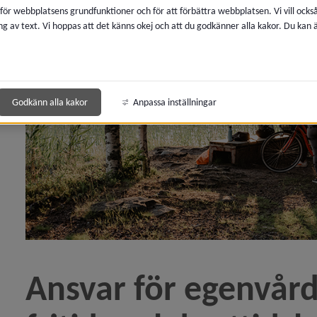
 för webbplatsens grundfunktioner och för att förbättra webbplatsen. Vi vill ocks
ng av text. Vi hoppas att det känns okej och att du godkänner alla kakor. Du kan
y för Konsumentrådgivning
y för Ekonomi och pengar
y för Familj, barn och ungdom
Godkänn alla kakor
Anpassa inställningar
y för Anhörig
y för Äldre
y för Funktionsnedsättning
 för Borgerlig vigsel
Ansvar för egenvård 
y för Dödsfall och begravning
 för Invandring och integration