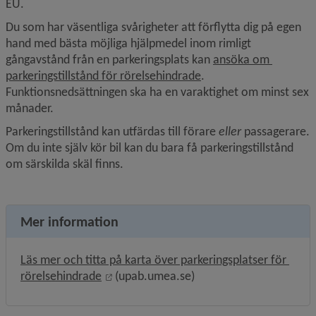
EU.
Du som har väsentliga svårigheter att förflytta dig på egen 
hand med bästa möjliga hjälpmedel inom rimligt 
gångavstånd från en parkerings­plats kan 
ansöka om 
parkeringstillstånd för rörelsehindrade
. 
Funktionsnedsättningen ska ha en varaktighet om minst sex 
månader.
Parkeringstillstånd kan utfärdas till förare 
eller
 passagerare. 
Om du inte själv kör bil kan du bara få parkeringstillstånd 
om särskilda skäl finns.
Mer information
Läs mer och titta på karta över parkeringsplatser för 
Länk till annan webbplats, öppnas i nytt 
rörelsehindrade
 (upab.umea.se)