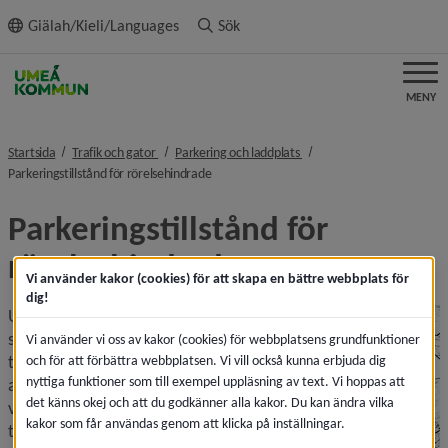
ll innehållet
Giälah/Kieli/Languages
Sök
MENY
nivå i brödsmulenavigeringen
nivå i brödsmulenavigering
Startsida
Trafik och gator
Parkering och laddplats
nivå i brödsmulenavigeringen
Parkeringstillstånd för rörelsehindrade
Parkeringstillstånd för 
rörelsehindrade
Vi använder kakor (cookies) för att skapa en bättre webbplats för
dig!
Umeå som stad 
ska vara 
Vi använder vi oss av kakor (cookies) för webbplatsens grundfunktioner
tillgänglig för 
och för att förbättra webbplatsen. Vi vill också kunna erbjuda dig
nyttiga funktioner som till exempel uppläsning av text. Vi hoppas att
alla och det ska 
det känns okej och att du godkänner alla kakor. Du kan ändra vilka
vara enkelt att 
kakor som får användas genom att klicka på inställningar.
ta sig till sin 