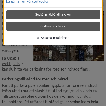
målpunkt. 
Läs gärna mer i vår cookiepolicy
Parkeringar för 
rörelsehindrade 
Godkänn nödvändiga kakor
finns därför 
jämt fördelade 
Godkänn alla kakor
över staden och 
strategiskt 
Anpassa inställningar
placerade för 
att underlätta i 
vardagen.
På 
Upab:s 
Länk till annan webbplats, öppnas i nytt fönster.
webbplats
kan du hitta var parkering för rörelsehindrade finns.
Parkeringstillstånd för rörelsehindrad
För att parkera på en parkeringsplats för rörelsehindrad 
krävs att du har ett särskilt tillstånd synligt i din vindruta. 
Tillståndet ansöker du om hos den kommun där du är 
folkbokförd. Ett utfärdat tillstånd gäller sedan inom hela 