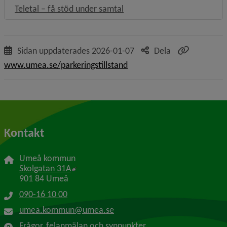
Länk till annan webbplats, öp
Teletal – få stöd under samtal
Sidan uppdaterades
2026-01-07
Dela
www.umea.se/parkeringstillstand
Kontakt
Umeå kommun
Länk till annan webbplats, öppnas i nytt f
Skolgatan 31A
901 84 Umeå
090-16 10 00
umea.kommun@umea.se
Frågor, felanmälan och synpunkter