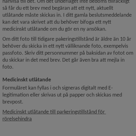
hänvisa till det. Om det underlaget inte bedöms tillräckligt 
så får du ett brev med begäran att ett nytt, aktuellt 
utlåtande måste skickas in. I ditt gamla beslutsmeddelande 
kan det vara skrivet att du behöver bifoga ett nytt 
medicinskt utlåtande om du gör en ny ansökan.
Om ditt foto till tidigare pakeringstillstånd är äldre än 10 år 
behöver du skicka in ett nytt välliknande foto, exempelvis 
passfoto. Skriv ditt personnummer på baksidan av fotot om 
du skickar in det med brev. Det går även bra att mejla in 
foto.
Medicinskt utlåtande
Formuläret kan fyllas i och signeras digitalt med E-
legitimation eller skrivas ut på papper och skickas med 
brevpost.
Medicinskt utlåtande till parkeringstillstånd för 
rörelsehindra