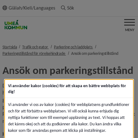
ll innehållet
Giälah/Kieli/Languages
Sök
MENY
nivå i brödsmulenavigeringen
nivå i brödsmulenavigering
Startsida
Trafik och gator
Parkering och laddplats
nivå i brödsmulenavigeringen
nivå i bröd
Parkeringstillstånd för rörelsehindrade
Ansök om parkeringstillstånd
Ansök om parkeringstillstånd
Du som har väsentliga svårigheter att förflytta dig på egen 
Vi använder kakor (cookies) för att skapa en bättre webbplats för
dig!
hand med bästa möjliga hjälpmedel inom rimligt 
gångavstånd från en parkeringsplats kan ansöka om 
Vi använder vi oss av kakor (cookies) för webbplatsens grundfunktioner
parkeringstillstånd för rörelsehindrade. 
och för att förbättra webbplatsen. Vi vill också kunna erbjuda dig
Funktionsnedsättningen ska ha en varaktighet om minst sex 
nyttiga funktioner som till exempel uppläsning av text. Vi hoppas att
månader.
det känns okej och att du godkänner alla kakor. Du kan ändra vilka
kakor som får användas genom att klicka på inställningar.
Hur ansöker jag för första gången?