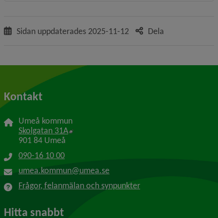
Sidan uppdaterades
2025-11-12
Dela
Kontakt
Umeå kommun
Länk till annan webbplats, öppnas i nytt f
Skolgatan 31A
901 84 Umeå
090-16 10 00
umea.kommun@umea.se
Frågor, felanmälan och synpunkter
Hitta snabbt