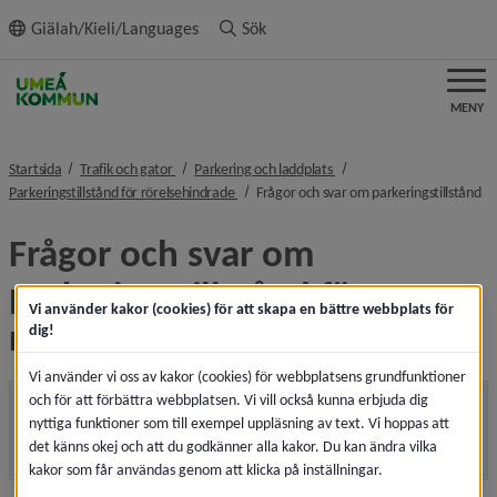
ll innehållet
Giälah/Kieli/Languages
Sök
MENY
nivå i brödsmulenavigeringen
nivå i brödsmulenavigering
Startsida
Trafik och gator
Parkering och laddplats
nivå i brödsmulenavigeringen
ni
Parkeringstillstånd för rörelsehindrade
Frågor och svar om parkeringstillstånd
Frågor och svar om 
parkeringstillstånd för 
Vi använder kakor (cookies) för att skapa en bättre webbplats för
rörelsehindrade
dig!
Vi använder vi oss av kakor (cookies) för webbplatsens grundfunktioner
och för att förbättra webbplatsen. Vi vill också kunna erbjuda dig
Vad är ett parkeringstillstånd för
nyttiga funktioner som till exempel uppläsning av text. Vi hoppas att
rörelsehindrade?
det känns okej och att du godkänner alla kakor. Du kan ändra vilka
kakor som får användas genom att klicka på inställningar.