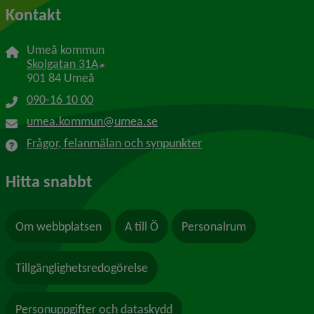
Kontakt
Umeå kommun
Länk till annan webbplats, öppnas i nytt f
Skolgatan 31A
901 84 Umeå
090-16 10 00
umea.kommun@umea.se
Frågor, felanmälan och synpunkter
Hitta snabbt
Om webbplatsen
A till Ö
Personalrum
Tillgänglighetsredogörelse
Personuppgifter och dataskydd