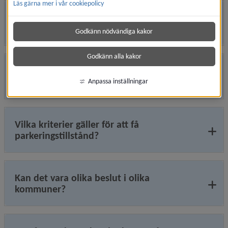
Läs gärna mer i vår cookiepolicy
Vem kan ansöka om och få
parkeringstillstånd?
Godkänn nödvändiga kakor
Godkänn alla kakor
Hur görs en bedömning av
parkeringstillstånd?
Anpassa inställningar
Vilka kriterier gäller för att få
parkeringstillstånd?
Kan det vara olika beslut i olika
kommuner?