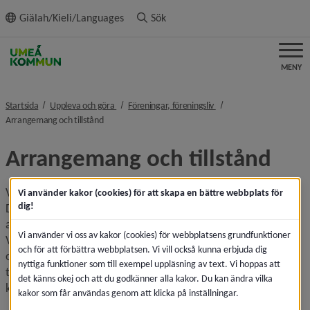
ll innehållet
Giälah/Kieli/Languages
Sök
MENY
nivå i brödsmulenavigeringen
nivå i brödsmulenavigeri
Startsida
Uppleva och göra
Föreningar, föreningsliv
nivå i brödsmulenavigeringen
Arrangemang och tillstånd
Arrangemang och tillstånd
Vi vill att du ska känna dig säker i rollen som arrangör. 
Vi använder kakor (cookies) för att skapa en bättre webbplats för
dig!
Därför har Umeå kommun samlat praktisk information för 
att underlätta för nya men också redan erfarna arrangörer. 
Vi använder vi oss av kakor (cookies) för webbplatsens grundfunktioner
Via Umeå kommuns evenemangslots hittar du information 
och för att förbättra webbplatsen. Vi vill också kunna erbjuda dig
om platser och arenor Umeå har att erbjuda, vad man bör 
nyttiga funktioner som till exempel uppläsning av text. Vi hoppas att
tänka på när man arrangerar ett evenemang samt 
det känns okej och att du godkänner alla kakor. Du kan ändra vilka
kontaktinformation till berörda verksamheter.
kakor som får användas genom att klicka på inställningar.