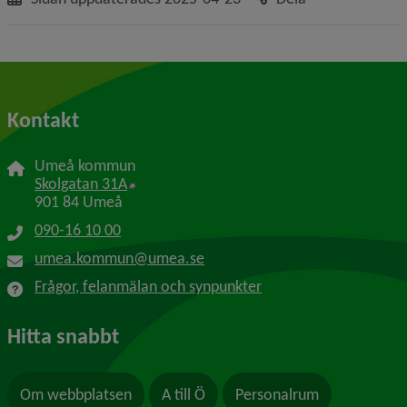
Kontakt
Umeå kommun
Länk till annan webbplats, öppnas i nytt f
Skolgatan 31A
901 84 Umeå
090-16 10 00
umea.kommun@umea.se
Frågor, felanmälan och synpunkter
Hitta snabbt
Om webbplatsen
A till Ö
Personalrum