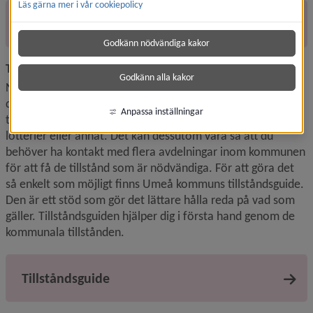
Läs gärna mer i vår cookiepolicy
Evenemangslots
Godkänn nödvändiga kakor
Tänk på vilka tillstånd du behöver​
Godkänn alla kakor
När du ska arrangera en aktivitet eller ett evenemang kan 
du behöva olika typer av tillstånd. Det kan handla om 
Anpassa inställningar
tillgänglighet, lämplig placering, miljöpåverkan, tillstånd för 
lotterier eller annat. Det kan dessutom vara så att du 
behöver ha kontakt med flera avdelningar inom kommunen 
för att få de tillstånd som är nödvändiga. För att göra det 
så enkelt som möjligt finns Umeå kommuns tillståndsguide. 
Den är ett stöd som gör det lättare hålla reda på vad som 
gäller. Tillståndsguiden hjälper dig i första hand genom de 
kommunala tillstånden.
Tillståndsguide