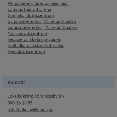
Allmänhetens tider, anläggningar
Campus friidrottsarena
Gammlia idrottscentrum
Gymnastikens hus, Marielundshallen
Kampsportens hus, Marielundshallen
Nolia idrottscentrum
Länk till annan webbplats, öpp
Service- och bokningsguiden
Skolhallar och skolidrottssalar
Tegs idrottscentrum
Kontakt
Lokalbokning, Föreningsbyrån
090-16 18 55
fritid.bokning@umea.se