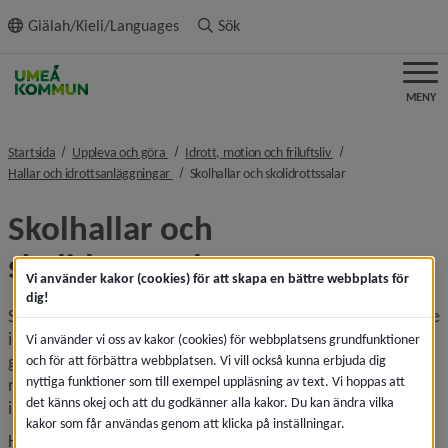
ll innehållet
Giälah/Kieli/Languages
Sök
MENY
nivå i brödsmulenavigeringen
nivå i brödsmulenavi
Startsida
Uppleva och göra
Idrott, motion och friluftsliv
nivå i brödsmulenavigeringen
nivå i brödsmulena
Hallar och idrottsanläggningar
Skolhallar och skolidrottssalar
Skolhallar och 
skolidrottssalar
Vi använder kakor (cookies) för att skapa en bättre webbplats för
dig!
Skolidrottshallar och skolidrottssalar är samlingsnamn på de 
idrottshallar och salar som finns i anslutning till många 
Vi använder vi oss av kakor (cookies) för webbplatsens grundfunktioner
grund- och gymnasieskolor i Umeå kommun. Dessa kan 
och för att förbättra webbplatsen. Vi vill också kunna erbjuda dig
nyttiga funktioner som till exempel uppläsning av text. Vi hoppas att
nyttjas av föreningar, privatpersoner eller andra 
det känns okej och att du godkänner alla kakor. Du kan ändra vilka
intressenter efter skoltid.
kakor som får användas genom att klicka på inställningar.
Hallarna har olika mått och utrustning/linjering. Läs mer 