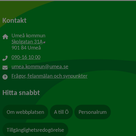
Kontakt
Umeå kommun
Länk till annan webbplats, öppnas i nytt f
Skolgatan 31A
901 84 Umeå
090-16 10 00
umea.kommun@umea.se
Frågor, felanmälan och synpunkter
Hitta snabbt
Om webbplatsen
A till Ö
Personalrum
Tillgänglighetsredogörelse