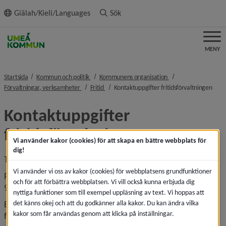
ll innehållet
Giälah/Kieli/Languages
Sök
MENY
nivå i brödsmulenavigeringen
nivå i brödsmulenavi
Startsida
Kommun och politik
Kommunens organisation
nivå i brödsmulenavigeringen
nivå i brödsmulenavigeringen
nivå 
Förvaltningar, verksamheter
Fritid
Kontaktuppgifter fritidsförvaltningen
Kontaktuppgifter 
fritidsförvaltningen
Vi använder kakor (cookies) för att skapa en bättre webbplats för
dig!
Telefon: 090-16 10 00 (växel)
Vi använder vi oss av kakor (cookies) för webbplatsens grundfunktioner
Postadress: Umeå kommun, Fritid
och för att förbättra webbplatsen. Vi vill också kunna erbjuda dig
901 84 Umeå
nyttiga funktioner som till exempel uppläsning av text. Vi hoppas att
det känns okej och att du godkänner alla kakor. Du kan ändra vilka
Besöksadress Fritidskontoret: Stadshusområdet, södra 
kakor som får användas genom att klicka på inställningar.
flygeln, Brogatan 12B.