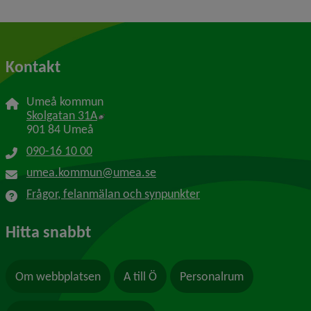
Kontakt
Umeå kommun
Länk till annan webbplats, öppnas i nytt f
Skolgatan 31A
901 84 Umeå
090-16 10 00
umea.kommun@umea.se
Frågor, felanmälan och synpunkter
Hitta snabbt
Om webbplatsen
A till Ö
Personalrum