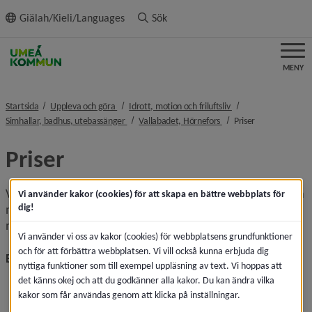
ll innehållet
Giälah/Kieli/Languages
Sök
MENY
nivå i brödsmulenavigeringen
nivå i brödsmulenavi
Startsida
Uppleva och göra
Idrott, motion och friluftsliv
nivå i brödsmulenavigeringen
nivå i brödsmulenaviger
nivå i brödsmu
Simhallar, badhus, utebassänger
Vallabadet, Hörnefors
Priser
Priser
Vallabadet är ett kontantfritt badhus. Hos oss kan du betala 
Vi använder kakor (cookies) för att skapa en bättre webbplats för
dig!
med kort eller swish. Alla besökare, badande och 
medföljande, betalar entré enligt prislista.
Vi använder vi oss av kakor (cookies) för webbplatsens grundfunktioner
och för att förbättra webbplatsen. Vi vill också kunna erbjuda dig
Entrépris bad utomhus, juni-augusti
nyttiga funktioner som till exempel uppläsning av text. Vi hoppas att
Barn 0–1 år: gratis
det känns okej och att du godkänner alla kakor. Du kan ändra vilka
kakor som får användas genom att klicka på inställningar.
Barn och ungdom 2–17 år: 60 kronor (gratis för barn 