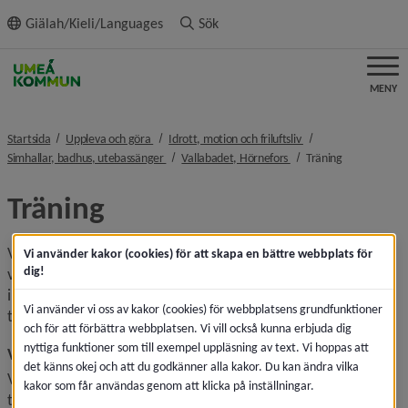
ll innehållet
Giälah/Kieli/Languages
Sök
MENY
nivå i brödsmulenavigeringen
nivå i brödsmulenavi
Startsida
Uppleva och göra
Idrott, motion och friluftsliv
nivå i brödsmulenavigeringen
nivå i brödsmulenaviger
nivå i brödsm
Simhallar, badhus, utebassänger
Vallabadet, Hörnefors
Träning
Träning
Vi ger möjlighet till en varierad träning med vatten och 
Vi använder kakor (cookies) för att skapa en bättre webbplats för
dig!
värme i fokus! Simma under motionssimmet eller bli 
inspirerad av våra välutbildade instruktörer under en 
Vi använder vi oss av kakor (cookies) för webbplatsens grundfunktioner
träningsklass.
och för att förbättra webbplatsen. Vi vill också kunna erbjuda dig
nyttiga funktioner som till exempel uppläsning av text. Vi hoppas att
Vattenträning
det känns okej och att du godkänner alla kakor. Du kan ändra vilka
Vår vattenträning är en träningsform som passar alla. Du 
kakor som får användas genom att klicka på inställningar.
tränar efter egen förmåga oavsett om du är ute efter 