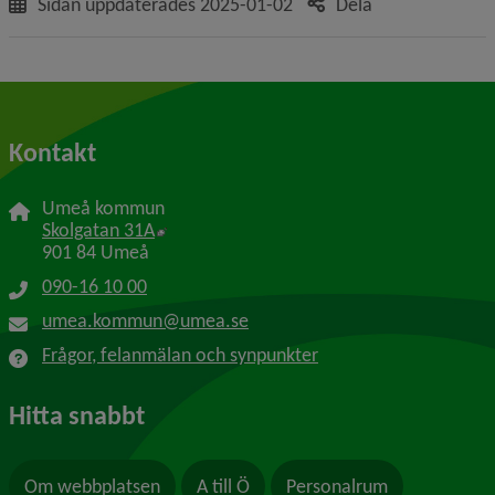
Sidan uppdaterades
2025-01-02
Dela
Kontakt
Umeå kommun
Länk till annan webbplats, öppnas i nytt f
Skolgatan 31A
901 84 Umeå
090-16 10 00
umea.kommun@umea.se
Frågor, felanmälan och synpunkter
Hitta snabbt
Om webbplatsen
A till Ö
Personalrum