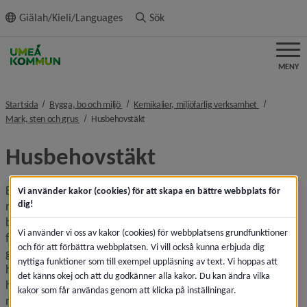
ll innehållet
Giälah/Kieli/Languages
Sök
MENY
nivå i brödsmulenavigeringen
nivå i bröds
Startsida
Bygga, bo och miljö
Kemikalier, miljöfarlig verksamhet
nivå i brödsmulenavigeringen
nivå i brödsmulenavigeringen
Mark, sten och grus
Husbehovstäkt
Husbehovstäkt
En husbehovstäkt är en täkt där markägaren ska använda 
Vi använder kakor (cookies) för att skapa en bättre webbplats för
dig!
materialet inom den egna brukningsenheten för sitt eget 
behov. En brukningsenhet är i detta fall en eller flera 
Vi använder vi oss av kakor (cookies) för webbplatsens grundfunktioner
fastigheter eller delar av fastigheter som brukas i ett 
och för att förbättra webbplatsen. Vi vill också kunna erbjuda dig
geografiskt väl avgränsat område. Det kan till exempel 
nyttiga funktioner som till exempel uppläsning av text. Vi hoppas att
handla om underhåll av enskilda vägar. Vissa 
det känns okej och att du godkänner alla kakor. Du kan ändra vilka
husbehovstäkter ska anmälas till kommunen och vissa 
kakor som får användas genom att klicka på inställningar.
mycket stora kräver tillstånd.