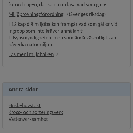
förordningen, där kan man läsa vad som gäller.
Länk till annan webbplats, öppn
Miljöprövningsförordning
 (Sveriges riksdag)
I 12 kap 6 § miljöbalken framgår vad som gäller vid 
ingrepp som inte kräver anmälan till 
tillsynsmyndigheten, men som ändå väsentligt kan 
påverka naturmiljön.
Länk till annan webbplats, öppnas i
Läs mer i miljöbalken
Andra sidor
Husbehovstäkt
Kross- och sorteringsverk
Vattenverksamhet