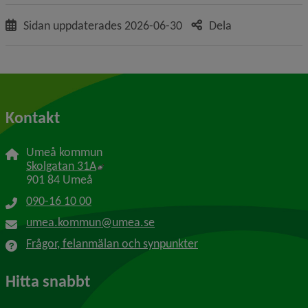
Sidan uppdaterades
2026-06-30
Dela
Kontakt
Umeå kommun
Länk till annan webbplats, öppnas i nytt f
Skolgatan 31A
901 84 Umeå
090-16 10 00
umea.kommun@umea.se
Frågor, felanmälan och synpunkter
Hitta snabbt