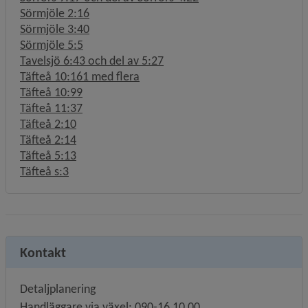
Sörmjöle 2:16
Sörmjöle 3:40
Sörmjöle 5:5
Tavelsjö 6:43 och del av 5:27
Täfteå 10:161 med flera
Täfteå 10:99
Täfteå 11:37
Täfteå 2:10
Täfteå 2:14
Täfteå 5:13
Täfteå s:3
Kontakt
Detaljplanering
Handläggare via växel: 090-16 10 00