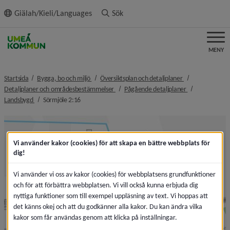
ll innehållet
Giälah/Kieli/Languages
Sök
MENY
nivå i brödsmulenavigeringen
nivå i brödsmule
Startsida
Bygga, bo och miljö
Översiktsplan och detaljplaner
nivå i brödsmulenavigeringen
nivå i brödsmul
Detaljplaner och områdesbestämmelser
Pågående detaljplaner
nivå i brödsmulenavigeringen
nivå i brödsmulenavigeringen
Landsbygd
Sörmjöle 2:16
Vi använder kakor (cookies) för att skapa en bättre webbplats för
dig!
Vi använder vi oss av kakor (cookies) för webbplatsens grundfunktioner
och för att förbättra webbplatsen. Vi vill också kunna erbjuda dig
nyttiga funktioner som till exempel uppläsning av text. Vi hoppas att
det känns okej och att du godkänner alla kakor. Du kan ändra vilka
kakor som får användas genom att klicka på inställningar.