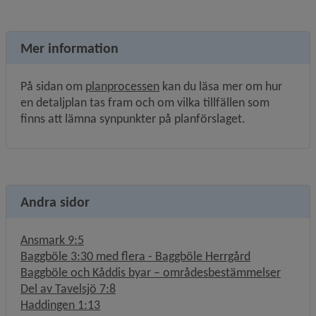
Mer information
På sidan om 
planprocessen
 kan du läsa mer om hur 
en detaljplan tas fram och om vilka tillfällen som 
finns att lämna synpunkter på planförslaget.
Andra sidor
Ansmark 9:5
Baggböle 3:30 med flera - Baggböle Herrgård
Baggböle och Kåddis byar – områdesbestämmelser
Del av Tavelsjö 7:8
Haddingen 1:13