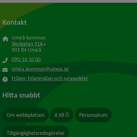
Kontakt
Umeå kommun
Länk till annan webbplats, öppnas i nytt f
Skolgatan 31A
901 84 Umeå
090-16 10 00
umea.kommun@umea.se
Frågor, felanmälan och synpunkter
Hitta snabbt
Om webbplatsen
A till Ö
Personalrum
Tillgänglighetsredogörelse