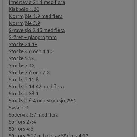
Innertavle 21:1 med flera
Klabböle 1:30
Norrmjöle 1:9 med flera
Norrmjöle 5:9
Skravelsjö 2:15 med flera
Skäret – planprogram
Stöcke 24:19
Stöcke 4:6 och 4:10
Stöcke 5:24
Stöcke 7:12
Stöcke 7:6 och 7:3
Stöcksjö 11:8
Stöcksjö 14:42 med flera
Stöcksjö 38:1
Stöcksjö 6:4 och Stöcksjö 29:1
Sävar s:1
Södervik 1:7 med flera
Sörfors 27:4
Sörfors 4:6
Sörfors 9:17 och del av Sörfors 4:22