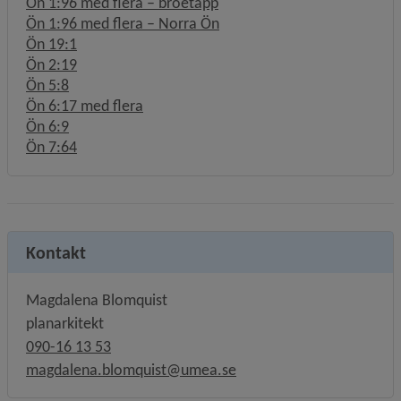
Ön 1:96 med flera – broetapp
Ön 1:96 med flera – Norra Ön
Ön 19:1
Ön 2:19
Ön 5:8
Ön 6:17 med flera
Ön 6:9
Ön 7:64
Kontakt
Magdalena Blomquist
planarkitekt
090-16 13 53
magdalena.blomquist@umea.se