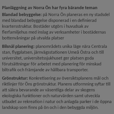
Planläggning av Norra Ön har fyra bärande teman
Blandad bebyggelse:
 på Norra Ön planeras en ny stadsdel 
med blandad bebyggelse disponerad i en definierad 
kvartersstruktur. Bostäder utgörs i huvudsak av 
flerfamiljehus med inslag av verksamheter i bostädernas 
bottenvåningar på utvalda platser
Bilsnål planering:
 planområdets unika läge nära Centrala 
stan, flygplatsen, järnvägsstationen Umeå Östra och till 
universitet, universitetssjukhuset ger platsen goda 
förutsättningar för arbetet med planering för minskad 
biltrafik och främjande av hållbara transporter.
Grönstruktur: 
Konkretisering av översiktsplanens mål och 
riktlinjer för Öns grönstruktur. Planens utformning syftar till 
att säkra bevarande av väsentliga delar av skogens 
ekologiska funktioner och naturvärden samt utveckla 
utbudet av rekreation i natur och anlagda parker i de öppna 
landskap som finns på ön och i den bebyggda miljön.