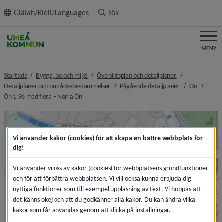
ll innehållet
Giälah/Kieli/Languages
Sök
MENY
nivå i brödsmulenavigeringen
nivå i brödsmule
Startsida
Bygga, bo och miljö
Översiktsplan och detaljplaner
nivå i brödsmulenavigeringen
nivå i brödsmul
nivå i b
Detaljplaner och områdesbestämmelser
Pågående detaljplaner
Ön
nivå i brödsmulenavigeringen
Ön 1:96 med flera – Norra Ön
Vi använder kakor (cookies) för att skapa en bättre webbplats för
dig!
Vi använder vi oss av kakor (cookies) för webbplatsens grundfunktioner
och för att förbättra webbplatsen. Vi vill också kunna erbjuda dig
nyttiga funktioner som till exempel uppläsning av text. Vi hoppas att
det känns okej och att du godkänner alla kakor. Du kan ändra vilka
kakor som får användas genom att klicka på inställningar.