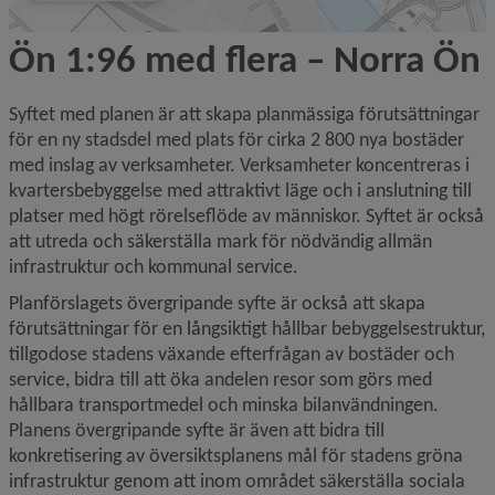
Ön 1:96 med flera – Norra Ön
Syftet med planen är att skapa planmässiga förutsättningar 
för en ny stadsdel med plats för cirka 2 800 nya bostäder 
med inslag av verksamheter. Verksamheter koncentreras i 
kvartersbebyggelse med attraktivt läge och i anslutning till 
platser med högt rörelseflöde av människor. Syftet är också 
att utreda och säkerställa mark för nödvändig allmän 
infrastruktur och kommunal service.
Planförslagets övergripande syfte är också att skapa 
förutsättningar för en långsiktigt hållbar bebyggelsestruktur, 
tillgodose stadens växande efterfrågan av bostäder och 
service, bidra till att öka andelen resor som görs med 
hållbara transport­medel och minska bilanvändningen. 
Planens övergripande syfte är även att bidra till 
konkretisering av översiktsplanens mål för stadens gröna 
infrastruktur genom att inom området säkerställa sociala 