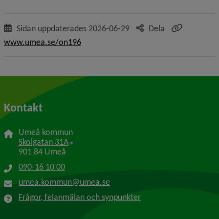
Sidan uppdaterades
2026-06-29
Dela
www.umea.se/on196
Kontakt
Umeå kommun
Länk till annan webbplats, öppnas i nytt f
Skolgatan 31A
901 84 Umeå
090-16 10 00
umea.kommun@umea.se
Frågor, felanmälan och synpunkter