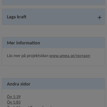
Laga kraft
Mer information
Läs mer på projektsidan 
www.umea.se/norraon
Andra sidor
Ön 1:39
Ön 1:83