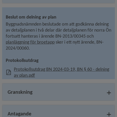
Beslut om delning av plan
Byggnadsnämnden beslutade om att godkänna delning 
av detaljplanen i två delar där detaljplanen för norra Ön 
fortsatt hanteras i ärende BN-2013/00345 och 
planläggning för broetapp
 sker i ett nytt ärende, BN-
2024/00060.
Protokollsutdrag
Protokollsutdrag BN 2024-03-19, BN § 60 - delning
, 1.1 MB, öppnas i nytt fönster.
av plan.pdf
Granskning
Antagande