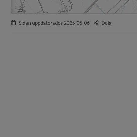
 för Översiktsplan och detaljplaner
Sidan uppdaterades
2025-05-06
Dela
y för Översiktsplan
y för Detaljplaner och områdesbestämmelser
y för Pågående detaljplaner
y för Backenområdet
y för Berghem
y för Centrala stan
y för Ersboda