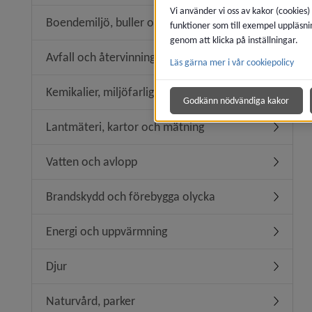
Vi använder vi oss av kakor (cookies)
Boendemiljö, buller och luftkvalitet
funktioner som till exempel uppläsni
Undermeny
genom att klicka på inställningar.
Avfall och återvinning
Läs gärna mer i vår cookiepolicy
Undermeny
Kemikalier, miljöfarlig verksamhet
Undermeny
Godkänn nödvändiga kakor
Lantmäteri, kartor och mätning
Undermen
Vatten och avlopp
Undermen
Brandskydd och förebygga olycka
Undermen
Energi och uppvärmning
Undermen
Djur
Undermen
Naturvård, parker
Undermen