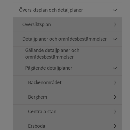
Översiktsplan och detaljplaner
Undermeny
Översiktsplan
Undermen
Detaljplaner och områdesbestämmelser
Undermen
Gällande detaljplaner och
områdesbestämmelser
Pågående detaljplaner
Undermen
Backenområdet
Undermen
Berghem
Undermen
Centrala stan
Undermen
Ersboda
Undermen