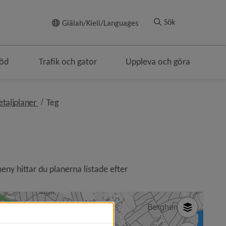
Till innehållet
Sök
Giälah/Kieli/Languages
töd
Trafik och gator
Uppleva och göra
lenavigeringen
nivå i brödsmulenavigeringen
nivå i brödsmulenavigeringen
taljplaner
Teg
eny hittar du planerna listade efter 