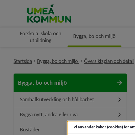
Förskola, skola och
Bygga, bo och miljö
utbildning
nivå i brödsmulenavigerin
Startsida
Bygga, bo och miljö
Översiktsplan och detal
Bygga, bo och miljö
Samhällsutveckling och hållbarhet
Undermen
Bygga nytt, ändra eller riva
Undermeny
Vi använder kakor (cookies) för at
Bostäder
Undermen