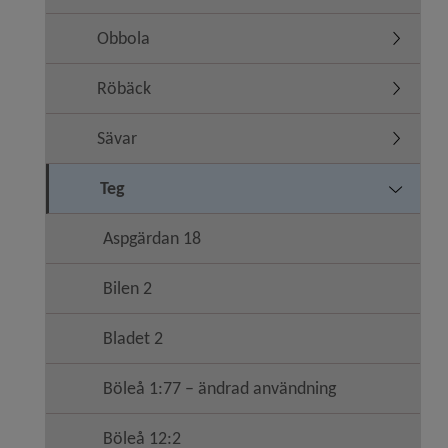
Obbola
Undermen
Röbäck
Undermen
Sävar
Undermen
Teg
Undermen
Aspgärdan 18
Bilen 2
Bladet 2
Böleå 1:77 – ändrad användning
Böleå 12:2