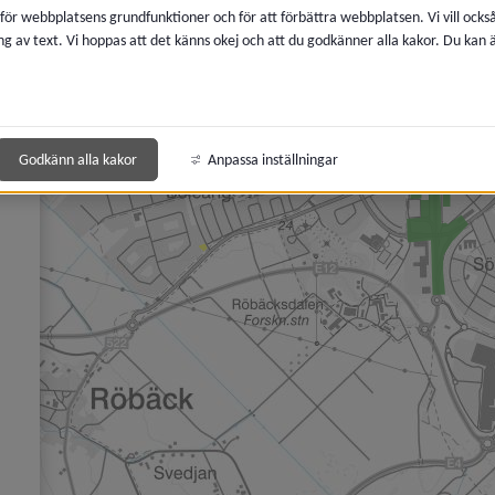
 för webbplatsens grundfunktioner och för att förbättra webbplatsen. Vi vill ocks
ng av text. Vi hoppas att det känns okej och att du godkänner alla kakor. Du kan
 för Boendemiljö, buller och luftkvalitet
 för Avfall och återvinning
 för Kemikalier, miljöfarlig verksamhet
Godkänn alla kakor
Anpassa inställningar
y för Lantmäteri, kartor och mätning
y för Vatten och avlopp
y för Brandskydd och förebygga olycka
y för Energi och uppvärmning
y för Djur
y för Naturvård, parker