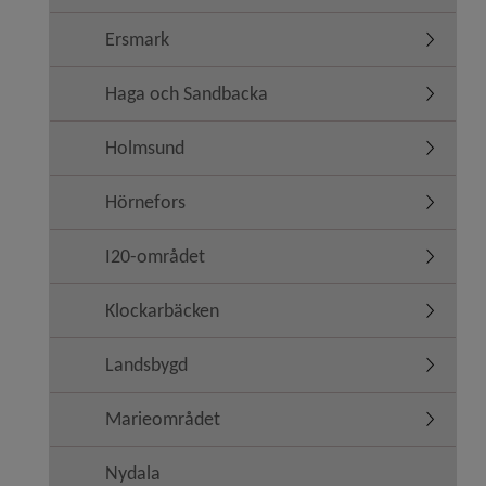
Ersmark
Undermen
Haga och Sandbacka
Undermen
Holmsund
Undermen
Hörnefors
Undermen
I20-området
Undermen
Klockarbäcken
Undermen
Landsbygd
Undermen
Marieområdet
Undermen
Nydala