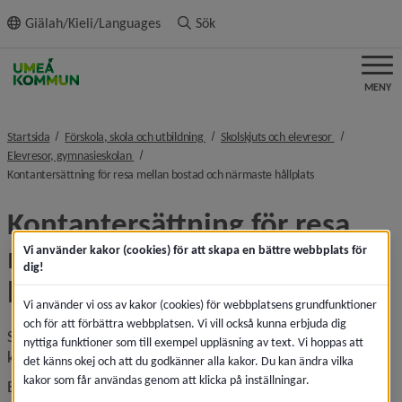
ll innehållet
Giälah/Kieli/Languages
Sök
MENY
nivå i brödsmulenavigeringen
nivå i brödsm
Startsida
Förskola, skola och utbildning
Skolskjuts och elevresor
nivå i brödsmulenavigeringen
Elevresor, gymnasieskolan
nivå i brödsmulen
Kontantersättning för resa mellan bostad och närmaste hållplats
Kontantersättning för resa 
mellan bostad och närmaste 
Vi använder kakor (cookies) för att skapa en bättre webbplats för
dig!
hållplats
Vi använder vi oss av kakor (cookies) för webbplatsens grundfunktioner
och för att förbättra webbplatsen. Vi vill också kunna erbjuda dig
Stödet kan även utgå som en kombination av busskort och 
nyttiga funktioner som till exempel uppläsning av text. Vi hoppas att
kontantersättning om kraven för det uppfylls.
det känns okej och att du godkänner alla kakor. Du kan ändra vilka
kakor som får användas genom att klicka på inställningar.
Elever som uppfyller kraven för dagliga elevresor och som 