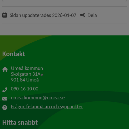
Sidan uppdaterades
2026-01-07
Dela
Kontakt
Umeå kommun
Länk till annan webbplats, öppnas i nytt f
Skolgatan 31A
901 84 Umeå
090-16 10 00
umea.kommun@umea.se
Frågor, felanmälan och synpunkter
Hitta snabbt