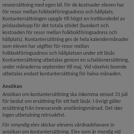
reseersättning med egen bil, för de kostnader eleven har 
för resor mellan folkbokföringsadress och hållplats. 
Kontantersättningen uppgår till högst en trettiondedel av 
prisbasbelopp för det totala stödet (busskort och 
kostnaden för resor mellan folkbokföringsadress och 
hållplats). Kontantersättning ges de hela kalendermånader 
som eleven har utgifter för resor mellan 
folkbokföringsadress och hållplatsen under ett läsår. 
Kontantersättning utbetalas genom en schablonersättning, 
under månaderna september till maj. 
Vid växelvis boende 
utbetalas endast kontantersättning för halva månaden.
Ansökan
Ansökan om kontantersättning ska inkomma senast 31 juli 
för beslut om ersättning för ett helt läsår. I övrigt gäller 
ersättning från innevarande ansökningsmånad. 
Det sker 
ingen utbetalning retroaktivt.
För omyndig elev skickar elevens vårdnadshavare in 
ansökan om kontantersättning. Elev som är myndig vid 