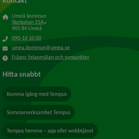
Kontakt
Umeå kommun
Länk till annan webbplats, öppnas i nytt f
Skolgatan 31A
901 84 Umeå
090-16 10 00
umea.kommun@umea.se
Frågor, felanmälan och synpunkter
Hitta snabbt
Komma igång med Tempus
Sommarverksamhet Tempus
Tempus hemma – app eller webbtjänst