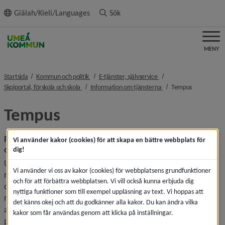
ll innehållet
Giälah/Kieli/Languages
Sök
MENY
nivå i brödsmulenavigeringen
nivå i brödsmulenaviger
Startsida
Kommun och politik
E-tjänster, självservice
nivå i brödsmulenavigeringen
nivå i brödsmulenavige
nivå i bröds
Skolportal, förskola och skola
Information om tjänsterna
Tempus
Tempus
Registrera närvaro i förskola, fritidshem och pedagogisk 
Vi använder kakor (cookies) för att skapa en bättre webbplats för
omsorg
dig!
Umeå kommun använder Tempus, ett webbverktyg för 
Vi använder vi oss av kakor (cookies) för webbplatsens grundfunktioner
närvaroregistrering i förskola, fritidshem och pedagogisk 
och för att förbättra webbplatsen. Vi vill också kunna erbjuda dig
omsorg. Tempus hjälper vårdnadshavare och personal att 
nyttiga funktioner som till exempel uppläsning av text. Vi hoppas att
registrera scheman och hantera barnens närvaro. Tempus 
det känns okej och att du godkänner alla kakor. Du kan ändra vilka
används av alla kommunala förskolor, fritidshem samt 
kakor som får användas genom att klicka på inställningar.
pedagogisk omsorg inom kort.