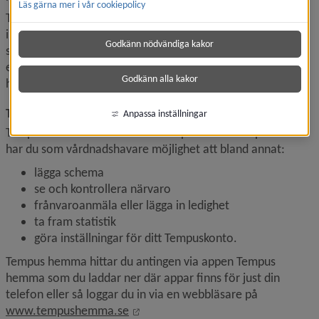
Läs gärna mer i vår cookiepolicy
Tempus gör det enkelt för vårdnadshavare att lägga 
in schema för vistelsetid hemifrån via dator eller 
Godkänn nödvändiga kakor
smartphone, dygnet runt. Du som vårdnadshavare kan 
exempelvis via Tempus meddela om en annan person 
Godkänn alla kakor
hämtar ditt barn en specifik dag. 
Tempus hemma, app eller via webb
Anpassa inställningar
Tempus Hemma är vårdnadshavarportalen i Tempus. Där 
har du som vårdnadshavare möjlighet att bland annat:
lägga schema
se och kontrollera närvaro
frånvaroanmäla eller lägga in ledighet
ta fram statistik
göra inställningar för ditt Tempuskonto. 
Tempus hemma hittar du antingen via appen Tempus 
hemma som du laddar ner där appar finns för just din 
telefon eller så loggar du in via en webbläsare på 
Länk till annan webbplats, öppnas i
www.tempushemma.se