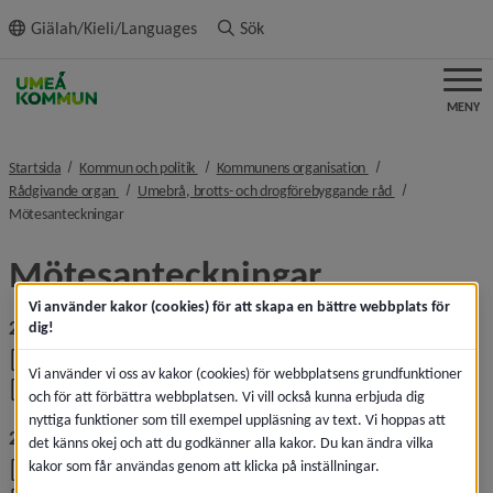
ll innehållet
Giälah/Kieli/Languages
Sök
MENY
nivå i brödsmulenavigeringen
nivå i brödsmulenavi
Startsida
Kommun och politik
Kommunens organisation
nivå i brödsmulenavigeringen
nivå i brödsmule
Rådgivande organ
Umebrå, brotts- och drogförebyggande råd
nivå i brödsmulenavigeringen
Mötesanteckningar
Mötesanteckningar
Vi använder kakor (cookies) för att skapa en bättre webbplats för
2026
dig!
, 189.4 kB, 
Umebrå_2026-04-21 mötesanteckningar.pdf
Vi använder vi oss av kakor (cookies) för webbplatsens grundfunktioner
, 242.4 kB, 
Umebrå_2026-02-17_mötesanteckningar.pdf
och för att förbättra webbplatsen. Vi vill också kunna erbjuda dig
nyttiga funktioner som till exempel uppläsning av text. Vi hoppas att
2025
det känns okej och att du godkänner alla kakor. Du kan ändra vilka
kakor som får användas genom att klicka på inställningar.
, 197.2 kB, 
Umebrå_2025-12-09_mötesanteckningar.pdf