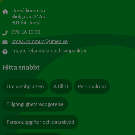
Umeå kommun
Länk till annan webbplats, öppnas i nytt f
Skolgatan 31A
901 84 Umeå
090-16 10 00
umea.kommun@umea.se
Frågor, felanmälan och synpunkter
Hitta snabbt
Om webbplatsen
A till Ö
Personalrum
Tillgänglighetsredogörelse
Personuppgifter och dataskydd