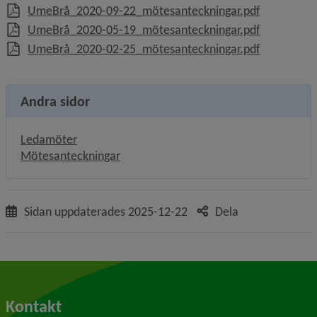
, 90.9 kB, 
UmeBrå_2020-09-22_mötesanteckningar.pdf
, 84.4 kB, 
UmeBrå_2020-05-19_mötesanteckningar.pdf
, 133.4 kB,
UmeBrå_2020-02-25_mötesanteckningar.pdf
Andra sidor
Ledamöter
Mötesanteckningar
Sidan uppdaterades
2025-12-22
Dela
Kontakt