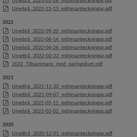
, 138.2 kB, 
Umebrå_2023-02-28_mötesanteckningar.pdf
, 158.4 kB, 
Umebrå_2022-12-13_mötesanteckningar.pdf
2022
, 157.2 kB, 
Umebrå_2022-09-20_mötesanteckningar.pdf
, 162.3 kB, 
Umebrå_2022-06-14_mötesanteckningar.pdf
, 151.8 kB, 
Umebrå_2022-04-26_mötesanteckningar.pdf
, 177.3 kB,
UmeBrå_2022-02-22_mötesanteckningar.pdf
, 1.9 MB, öppnas
2022_Tillsammans_med_naringslivet.pdf
2021
, 172.3 kB,
UmeBrå_2021-11-30_mötesanteckningar.pdf
, 161.9 kB,
UmeBrå_2021-09-07_mötesanteckningar.pdf
, 165.8 kB, 
Umebrå_2021-05-11_mötesanteckningar.pdf
, 201 kB, öp
Umebrå_2021-02-02_mötesanteckningar.pdf
2020
, 129.6 kB,
UmeBrå_2020-12-01_mötesanteckningar.pdf