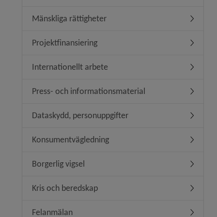
Mänskliga rättigheter
Undermeny
Projektfinansiering
Undermeny
Internationellt arbete
Undermeny
Press- och informationsmaterial
Undermen
Dataskydd, personuppgifter
Undermen
Konsumentvägledning
Undermen
Borgerlig vigsel
Undermeny
Kris och beredskap
Undermen
Felanmälan
Undermen