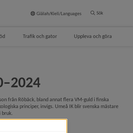
Till innehållet
Sök
Giälah/Kieli/Languages
töd
Trafik och gator
Uppleva och göra
0–2024
son från Röbäck, bland annat flera VM-guld i finska 
kologiska principer, invigs. Umeå IK blir svenska mästare 
 bruk.
Berglund.
ater.