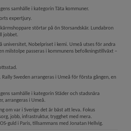
agens samhälle i kategorin Täta kommuner.
orts expertjury.
skärmshoppare störtar på ön Storsandskär. Lundabron 
ll jobbet.
 universitet, Nobelpriset i kemi. Umeå utses för andra 
 en milstolpe passeras i kommunens befolkningstillväxt – 
ottsstad.
r. Rally Sweden arrangeras i Umeå för första gången, en 
gens samhälle i kategorin Städer och stadsnära 
r, arrangeras i Umeå.
 om var i Sverige det är bäst att leva. Fokus 
g, jobb, infrastruktur, trygghet med mera. 
S-guld i Paris, tillsammans med Jonatan Hellvig.