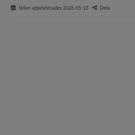
Sidan uppdaterades
2026-05-13
Dela
y för Kommunens organisation
 för Politik och demokrati
y för Diarium, arkiv och sekretess
 för Överklaga beslut, rättssäkerhet
 för E-tjänster, självservice
 för Service och kvalitetsarbete