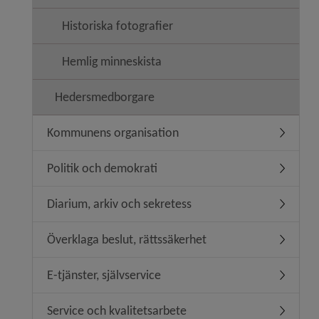
Historiska fotografier
Hemlig minneskista
Hedersmedborgare
Kommunens organisation
Undermen
Politik och demokrati
Undermeny
Diarium, arkiv och sekretess
Undermen
Överklaga beslut, rättssäkerhet
Undermeny
E-tjänster, självservice
Undermeny
Service och kvalitetsarbete
Undermeny