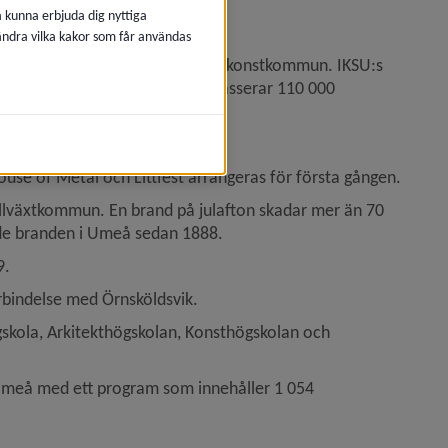
å kunna erbjuda dig nyttiga
 ändra vilka kakor som får användas
 bästa studentstad och Sveriges konstkommun. IKSU:s 
första gången. Umeå kommun passerar 110 000 
 damer för första gången.
ouse of Metal och Littfest arrangeras för första gången.
llväxtkommun. En brand på julafton skadar mer än 70 
de branden i Umeå sedan 1888.
9.
rbindelse med Örnsköldsvik.
skola, Arkitekthögskolan, Konsthögskolan och 
Umeå med ett program som innehåller 1 054 