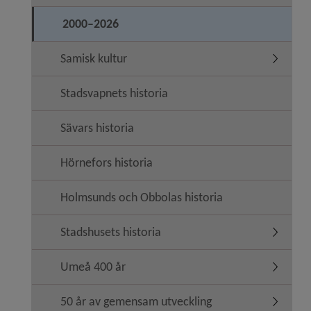
2000–2026
Samisk kultur
Undermen
Stadsvapnets historia
Sävars historia
Hörnefors historia
Holmsunds och Obbolas historia
Stadshusets historia
Undermen
Umeå 400 år
Undermen
50 år av gemensam utveckling
Undermen