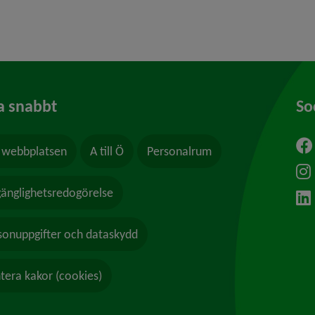
a snabbt
So
webbplatsen
A till Ö
Personalrum
ytt fönster.
lgänglighetsredogörelse
sonuppgifter och dataskydd
tera kakor (cookies)