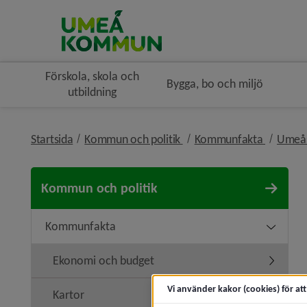
Förskola, skola och
Bygga, bo och miljö
utbildning
nivå i brödsmulenavigerin
nivå i b
Startsida
Kommun och politik
Kommunfakta
Umeås
Kommun och politik
Kommunfakta
Underme
Ekonomi och budget
Undermen
Vi använder kakor (cookies) för at
Kartor
Undermen