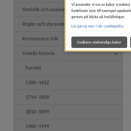
Vi använder vi oss av kakor (cookies)
Statistik och analyser
funktioner som till exempel uppläsni
Undermeny
genom att klicka på inställningar.
Regler och styrande dokument
Läs gärna mer i vår cookiepolicy
Undermen
Kommunens mål
Underme
Godkänn nödvändiga kakor
Umeås historia
Undermen
Forntid
1300–1652
1714–1809
1810–1899
1900–1999