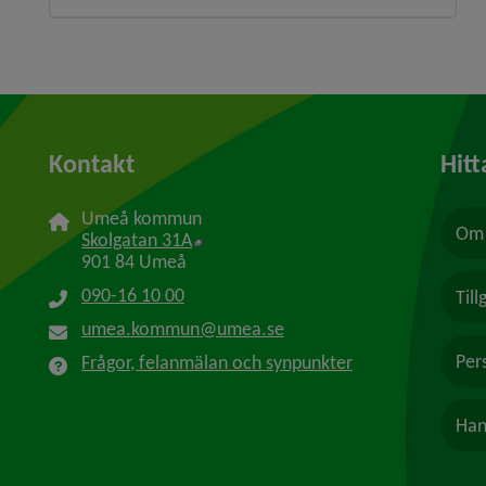
Kontakt
Hitt
Umeå kommun
Om 
Länk till annan webbplats, öppnas i n
Skolgatan 31A
901 84 Umeå
090-16 10 00
Til
umea.kommun@umea.se
Per
Frågor, felanmälan och synpunkter
Han