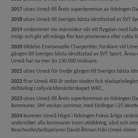
2017
 utses Umeå till Årets superkommun av tidningen D
2018
 utses Umeå till Sveriges bästa idrottsstad av SVT Sp
y för Samisk kultur
2019
 omkommer nio människor när ett flygplan med fall
invigs och gör att många fler kan promenera eller cykla ti
2020
 tilldelas Emmanuelle Charpentier, forskare vid Umeå
gången till Sveriges bästa idrottsstad av SVT Sport. Ännu
Umeå har nu mer än 130 000 invånare.
2021
 utses Umeå för tredje gången till Sveriges bästa idr
2022
 firar Umeå 400 år sedan staden fick stadsprivilegie
deltävling i rallyvärldsmästerskapet WRC.
2023
 utses Umeå till Årets superkommun av tidningen Da
kommuner. SM-veckan sommar, med tävlingar i 25 idrotte
y för Stadshusets historia
2024
 kommer Umeå högst i tidningen Fokus årliga rankning
y för Umeå 400 år
undersöker alla kommuner inom utbildning, vård och omsor
Beachvolleybollspelaren David Åhman från Umeå vinner O
y för 50 år av gemensam utveckling