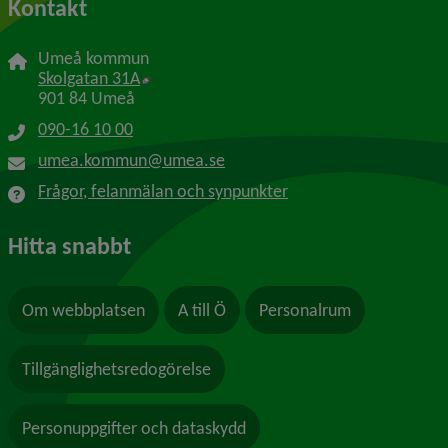
Kontakt
Umeå kommun
Länk till annan webbplats, öppnas i nytt f
Skolgatan 31A
901 84 Umeå
090-16 10 00
umea.kommun@umea.se
Frågor, felanmälan och synpunkter
Hitta snabbt
Om webbplatsen
A till Ö
Personalrum
Tillgänglighetsredogörelse
Personuppgifter och dataskydd