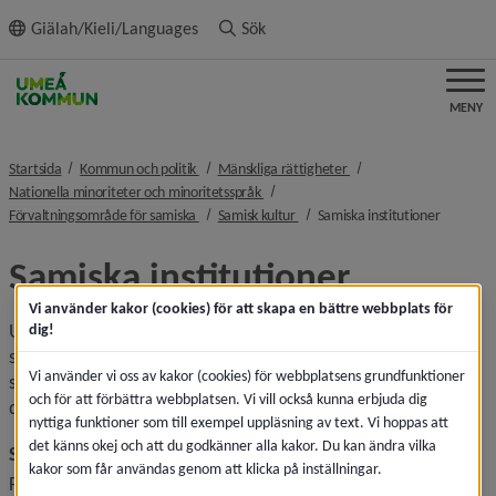
ll innehållet
Giälah/Kieli/Languages
Sök
MENY
nivå i brödsmulenavigeringen
nivå i brödsmulenaviger
Startsida
Kommun och politik
Mänskliga rättigheter
nivå i brödsmulenavigeringen
Nationella minoriteter och minoritetsspråk
nivå i brödsmulenavigeringen
nivå i brödsmulenavigeringen
nivå i br
Förvaltningsområde för samiska
Samisk kultur
Samiska institutioner
Samiska institutioner
Vi använder kakor (cookies) för att skapa en bättre webbplats för
Ubmeje (Umeå) har utöver samisk befolkning, en lång 
dig!
samisk historia och områden med renbete också flera 
Vi använder vi oss av kakor (cookies) för webbplatsens grundfunktioner
samiska institutioner. Här kan du läsa mer om några av 
och för att förbättra webbplatsen. Vi vill också kunna erbjuda dig
dem.
nyttiga funktioner som till exempel uppläsning av text. Vi hoppas att
det känns okej och att du godkänner alla kakor. Du kan ändra vilka
Svenska samernas riksförbund
kakor som får användas genom att klicka på inställningar.
Förbundet tillvaratar och främjar de svenska samernas 