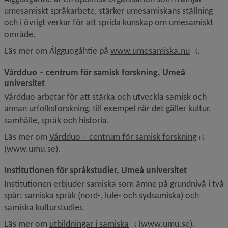
umesamiskt språkarbete, stärker umesamiskans ställning 
och i övrigt verkar för att sprida kunskap om umesamiskt 
område.
Länk til
Läs mer om Álgguogåhtie på 
www.umesamiska.nu
.
Várdduo – centrum för samisk forskning, Umeå 
universitet
Várdduo arbetar för att stärka och utveckla samisk och 
annan urfolksforskning, till exempel när det gäller kultur, 
samhälle, språk och historia.
Länk t
Läs mer om 
Várdduo – centrum för samisk forskning
(www.umu.se).
Institutionen för språkstudier, Umeå universitet
Institutionen erbjuder samiska som ämne på grundnivå i två 
spår: samiska språk (nord-, lule- och sydsamiska) och 
samiska kulturstudier.
Länk till annan webbplats
Läs mer om 
utbildningar i samiska
 (www.umu.se).