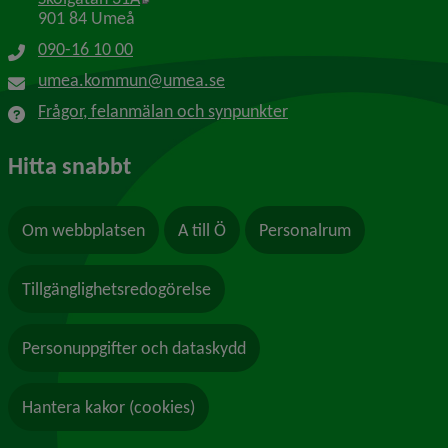
901 84 Umeå
090-16 10 00
umea.kommun@umea.se
Frågor, felanmälan och synpunkter
Hitta snabbt
Om webbplatsen
A till Ö
Personalrum
Tillgänglighetsredogörelse
Personuppgifter och dataskydd
Hantera kakor (cookies)