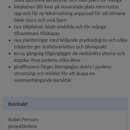
olika spontana aktiviteter och med plats för många
lekplatsen blir kvar på nuvarande plats men rustas 
upp och får ny lekutrustning anpassad för att utmana 
både stora och små barn
nya sittplatser, både enskilda och för många 
tillsammans tillskapas
nya planteringar med böljande prydnadsgräs och olika 
trädarter ger årstidsvariation och blomprakt
en ny gångväg tillgängliggör de nedsänkta ytorna och 
kopplar ihop parkens olika delar
giraffhusens färger återspeglas delvis i parkens 
utrustning och möbler för att skapa en 
sammanhängande karaktär.
Kontakt
Robin Persson
projektledare