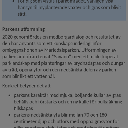
För dig som vistas i parkområdet, vänligen visa 
hänsyn till nyplanterade växter och gräs som blivit 
sått.
Parkens utformning
2020 genomfördes en medborgardialog och resultatet av 
den har använts som ett kunskapsunderlag inför 
ombyggnationen av Mariedalsparken. Utformningen av 
parken är utifrån temat ”Savann” med ett mjukt kuperat 
parklandskap med planteringar av prydnadsgräs och dungar 
av träd, öppna ytor och den nedsänkta delen av parken 
som blir likt ett vattenhål.
Konkret betyder det att
parkens karaktär med mjuka, böljande kullar av gräs 
behålls och förstärks och en ny kulle för pulkaåkning 
tillskapas
parkens nedsänkta yta blir mellan 70 och 180 
centimeter djup och utförs med öppna gräsytor för 