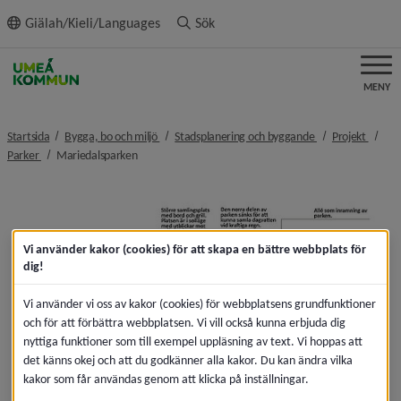
ll innehållet
Giälah/Kieli/Languages
Sök
MENY
nivå i brödsmulenavigeringen
nivå i brödsmulen
nivå i
Startsida
Bygga, bo och miljö
Stadsplanering och byggande
Projekt
nivå i brödsmulenavigeringen
nivå i brödsmulenavigeringen
Parker
Mariedalsparken
F
Vi använder kakor (cookies) för att skapa en bättre webbplats för
dig!
Vi använder vi oss av kakor (cookies) för webbplatsens grundfunktioner
och för att förbättra webbplatsen. Vi vill också kunna erbjuda dig
nyttiga funktioner som till exempel uppläsning av text. Vi hoppas att
det känns okej och att du godkänner alla kakor. Du kan ändra vilka
kakor som får användas genom att klicka på inställningar.