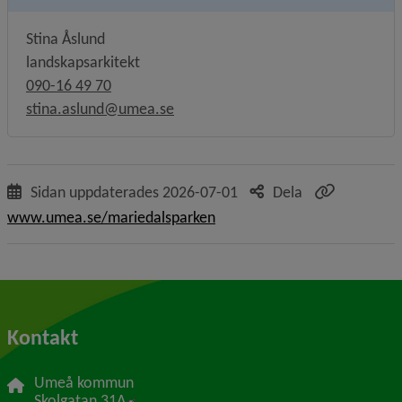
Stina Åslund
landskapsarkitekt
090-16 49 70
stina.aslund@umea.se
Sidan uppdaterades
2026-07-01
Dela
www.umea.se/mariedalsparken
Kontakt
Umeå kommun
Länk till annan webbplats, öppnas i nytt f
Skolgatan 31A