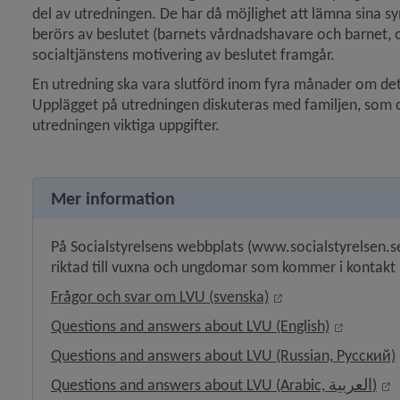
del av utredningen. De har då möjlighet att lämna sina 
berörs av beslutet (barnets vårdnadshavare och barnet, om d
 för Stöd till familjen
socialtjänstens motivering av beslutet framgår.
En utredning ska vara slutförd inom fyra månader om det int
y för Vårdnad, boende, umgänge
Upplägget på utredningen diskuteras med familjen, som oc
utredningen viktiga uppgifter.
Mer information
y för Ung och placerad
På Socialstyrelsens webbplats (www.socialstyrelsen.se)
y för Anhörig
riktad till vuxna och ungdomar som kommer i kontakt 
Länk till annan we
Frågor och svar om LVU (svenska)
y för Äldre
Länk till
Questions and answers about LVU (English)
y för Funktionsnedsättning
Questions and answers about LVU (Russian, Pусский)
L
Questions and answers about LVU (Arabic, العربية)
 för Borgerlig vigsel