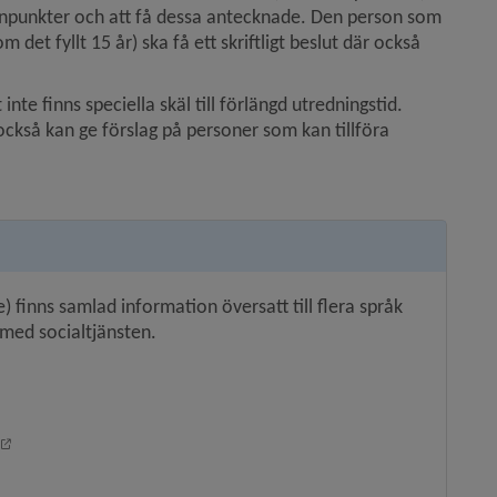
synpunkter och att få dessa antecknade. Den person som 
et fyllt 15 år) ska få ett skriftligt beslut där också 
e finns speciella skäl till förlängd utredningstid. 
kså kan ge förslag på personer som kan tillföra 
 finns samlad information översatt till flera språk 
med socialtjänsten.
bbplats, öppnas i nytt fönster.
 annan webbplats, öppnas i nytt fönster.
Länk till annan webbplats, öppnas i nytt fönster.
änk till annan webbplats, öppnas i nytt fönster.