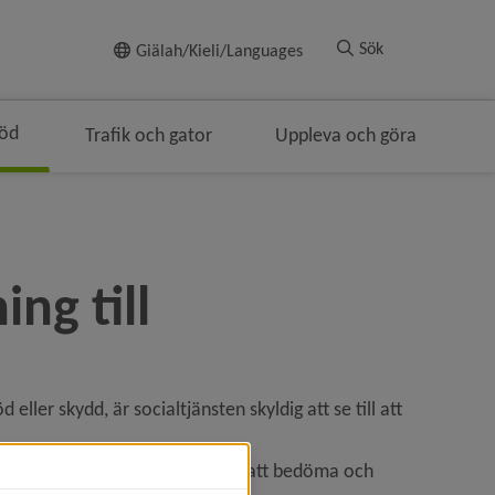
Till innehållet
Sök
Giälah/Kieli/Languages
töd
Trafik och gator
Uppleva och göra
å i brödsmulenavigeringen
ng till
ller skydd, är socialtjänsten skyldig att se till att 
bland kan behovet vara svårare att bedöma och 