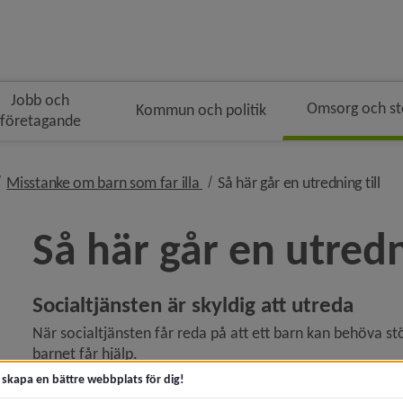
Jobb och
Omsorg och s
Kommun och politik
företagande
n
ivå i brödsmulenavigeringen
nivå i brödsmulenavigeringen
niv
Misstanke om barn som far illa
Så här går en utredning till
Så här går en utredni
Socialtjänsten är skyldig att utreda
 för Akut hjälp och krisstöd
När socialtjänsten får reda på att ett barn kan behöva stöd e
y för Kontakta socialtjänsten
barnet får hjälp.
t skapa en bättre webbplats för dig!
Behovet kan redan i en första kontakt vara uppenbart. I
y för Trygg och säker