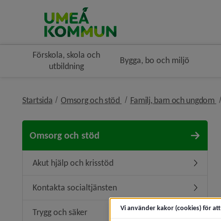
Förskola, skola och
Bygga, bo och miljö
utbildning
nivå i brödsmulenavigeringe
n
Startsida
Omsorg och stöd
Familj, barn och ungdom
Omsorg och stöd
Akut hjälp och krisstöd
Undermeny
Kontakta socialtjänsten
Undermen
Vi använder kakor (cookies) för at
Trygg och säker
Undermen