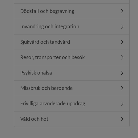
Dödsfall och begravning
Undermen
Invandring och integration
Undermeny
Sjukvård och tandvård
Undermen
Resor, transporter och besök
Undermen
Psykisk ohälsa
Undermen
Missbruk och beroende
Undermen
Frivilliga arvoderade uppdrag
Undermeny
Våld och hot
Undermen