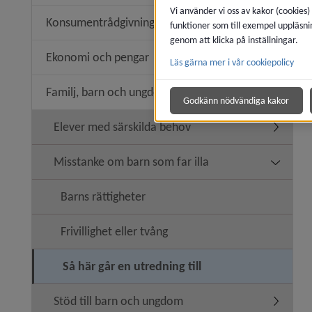
Vi använder vi oss av kakor (cookies)
Konsumentrådgivning
funktioner som till exempel uppläsni
Undermen
genom att klicka på inställningar.
Ekonomi och pengar
Läs gärna mer i vår cookiepolicy
Undermen
Familj, barn och ungdom
Undermen
Godkänn nödvändiga kakor
Elever med särskilda behov
Undermen
Misstanke om barn som far illa
Undermen
Barns rättigheter
Frivillighet eller tvång
Så här går en utredning till
Stöd till barn och ungdom
Undermen