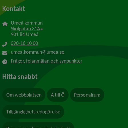
Kontakt
Umeå kommun
Länk till annan webbplats, öppnas i nytt f
Skolgatan 31A
901 84 Umeå
090-16 10 00
umea.kommun@umea.se
Frågor, felanmälan och synpunkter
Hitta snabbt
Om webbplatsen
A till Ö
Personalrum
Tillgänglighetsredogörelse