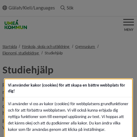
ll innehållet
Giälah/Kieli/Languages
Sök
MENY
nivå i brödsmulenavigeringen
nivå i brödsmulenavigeri
Startsida
Förskola, skola och utbildning
Gymnasium
nivå i brödsmulenavigeringen
nivå i brödsmulenavigeringen
Ekonomi, studiebidrag
Studiehjälp
Studiehjälp
Från och med kvartalet efter det man fyller 16 år till och 
Vi använder kakor (cookies) för att skapa en bättre webbplats för
dig!
med vårterminen det år man fyller 20 kan man få studie­
hjälp. För att få studiehjälp måste man studera på heltid, 
Vi använder vi oss av kakor (cookies) för webbplatsens grundfunktioner
det vill säga använda hela sin arbetstid till studier. Studie­
och för att förbättra webbplatsen. Vi vill också kunna erbjuda dig
hjälpen beviljas för gymnasiala studier vid till exempel 
nyttiga funktioner som till exempel uppläsning av text. Vi hoppas att
gymnasieskola, folkhögskola eller kommunal och statlig 
det känns okej och att du godkänner alla kakor. Du kan ändra vilka
vuxen­utbildning.
kakor som får användas genom att klicka på inställningar.