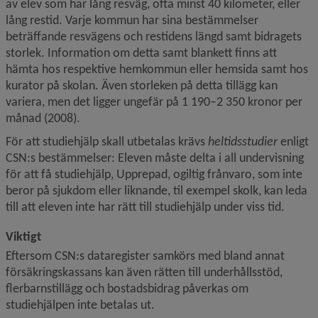
av elev som har lång resväg, ofta minst 40 kilometer, eller 
lång restid. Varje kommun har sina bestämmelser 
beträffande resvägens och restidens längd samt bidragets 
storlek. Information om detta samt blankett finns att 
hämta hos respektive hemkommun eller hemsida samt hos 
kurator på skolan. Även storleken på detta tillägg kan 
variera, men det ligger ungefär på 1 190–2 350 kronor per 
månad (2008).
För att studiehjälp skall utbetalas krävs 
heltidsstudier
 enligt 
CSN:s bestämmelser: Eleven måste delta i all undervisning 
för att få studiehjälp, Upprepad, ogiltig frånvaro, som inte 
beror på sjukdom eller liknande, til exempel skolk, kan leda 
till att eleven inte har rätt till studiehjälp under viss tid.
Viktigt
Eftersom CSN:s dataregister samkörs med bland annat 
försäkringskassans kan även rätten till underhållsstöd, 
flerbarns­tillägg och bostadsbidrag påverkas om 
studiehjälpen inte betalas ut.