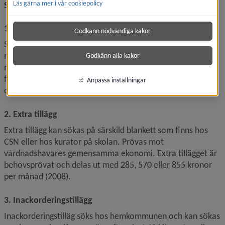
Läs gärna mer i vår cookiepolicy
Studiehjälpen består av tre delar
1. Studiebidraget
Godkänn nödvändiga kakor
Stuidebidraget är 1 050 kronor per månad och det behöver 
man inte söka. Det utbetalas månadsvis i efterskott (fyra 
Godkänn alla kakor
månader höstterminen, sex månader vårterminen under 
förutsättning att man har fått bidraget januari–maj). För 
Anpassa inställningar
omyndig elev utbetalas studiebidraget till målsman.
2. Extra tillägg
Extra tillägg kan sökas på särskild blankett som finns hos 
CSN eller hos kurator på skolan. Prövas mot 
vårdnadshavares gemensamma ekonomi. Extra tillägget är 
behovsprövat och delas ut med 285, 570 eller 855 kronor 
per månad (2008).
3. Inackorderingstillägg
Inackorderingstilläg söks hos hemkommunen och kan sökas 