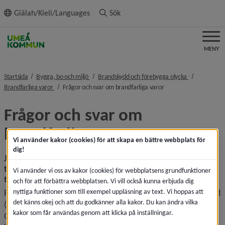
ll innehållet
Giälah/Kieli/Languages
Sök
MENY
nivå i brödsmulenavigeringen
nivå i brödsm
Startsida
Bygga, bo och miljö
Brandskydd och förebygga olycka
nivå i brödsmulenavigeringen
nivå i brödsmulenavige
Brandfarliga varor
Frågor och svar om brandfarliga varor
Frågor och svar om 
brandfarliga varor
Vi använder kakor (cookies) för att skapa en bättre webbplats för
dig!
Jag vill sätta upp en dieselcistern på min gård för 
tankning. Hur mycket diesel får jag förvara innan 
Vi använder vi oss av kakor (cookies) för webbplatsens grundfunktioner
tillstånd krävs och vad bör jag i övrigt tänka på?
och för att förbättra webbplatsen. Vi vill också kunna erbjuda dig
nyttiga funktioner som till exempel uppläsning av text. Vi hoppas att
Förvaring av diesel i cistern över 10 000 liter kräver tillstånd 
det känns okej och att du godkänner alla kakor. Du kan ändra vilka
(lantbruksverksamhet undantagna från tillståndsplikt). 
kakor som får användas genom att klicka på inställningar.
Oavsett om du har tillståndsplikt eller inte, gäller tekniska 