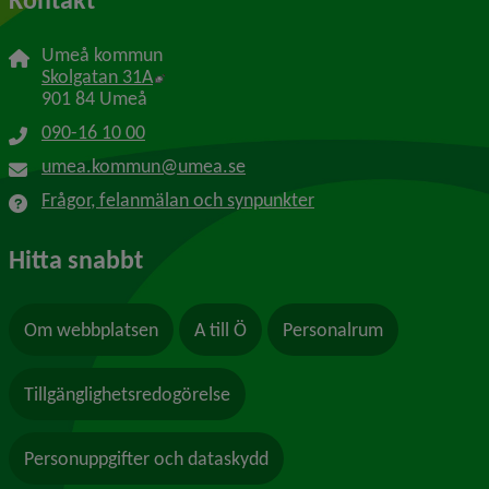
Umeå kommun
Länk till annan webbplats, öppnas i nytt f
Skolgatan 31A
901 84 Umeå
090-16 10 00
umea.kommun@umea.se
Frågor, felanmälan och synpunkter
Hitta snabbt
Om webbplatsen
A till Ö
Personalrum
Tillgänglighetsredogörelse
Personuppgifter och dataskydd