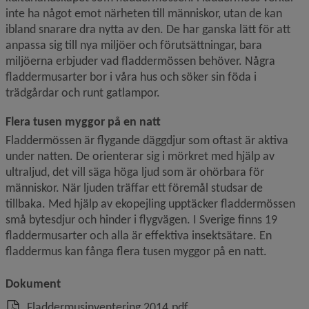
inte ha något emot närheten till människor, utan de kan 
ibland snarare dra nytta av den. De har ganska lätt för att 
anpassa sig till nya miljöer och förutsättningar, bara 
miljöerna erbjuder vad fladdermössen behöver. Några 
fladdermus­arter bor i våra hus och söker sin föda i 
trädgårdar och runt gatlampor.
Flera tusen myggor på en natt
Fladdermössen är flygande däggdjur som oftast är aktiva 
under natten. De orienterar sig i mörkret med hjälp av 
ultraljud, det vill säga höga ljud som är ohörbara för 
människor. När ljuden träffar ett föremål studsar de 
tillbaka. Med hjälp av ekopejling upptäcker fladdermössen 
små bytesdjur och hinder i flygvägen. I Sverige finns 19 
fladdermusarter och alla är effektiva insektsätare. En 
fladdermus kan fånga flera tusen myggor på en natt.
Dokument
, 7.4 MB, öppnas i nytt f
Fladdermusinventering 2014.pdf