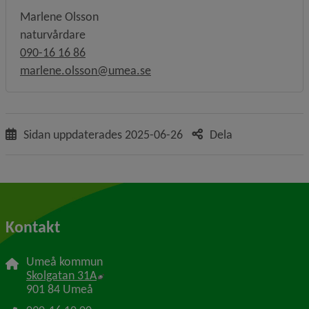
Marlene Olsson
naturvårdare
090-16 16 86
marlene.olsson@umea.se
Sidan uppdaterades
2025-06-26
Dela
Kontakt
Umeå kommun
Länk till annan webbplats, öppnas i nytt f
Skolgatan 31A
901 84 Umeå