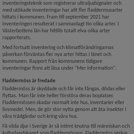
inventeringsteknik som registrerar ultraljudsignaler och 
med utökade inventeringar har allt fler fladdermusarter 
hittats i kommunen. Fram till september 2021 har 
inventeringen resulterat i sammanlagt tio olika arter. I 
Västerbottens län har hittills totalt elva olika arter 
rapporterats.
Med fortsatt inventering och klimatförändringarnas 
påverkan förväntas fler nya arter hittas i länet och 
kommunen. Rapport från kommunens tidigare 
inventeringar finns att läsa under "Mer information".
Fladdermöss är fredade
Fladdermöss är skyddade och får inte fångas, dödas eller 
flyttas. Man får inte heller förstöra deras boplatser. 
Fladder­mössen skadar normalt inte hus, inventarier eller 
livsmedel. Men, de gör stor nytta genom att äta insekter i 
våra trädgårdar och kring våra hus.
Få vilda djur i Sverige är så intimt knutna till människan och 
kulturlandskapet som fladdermössen. Fladdermöss verkar 