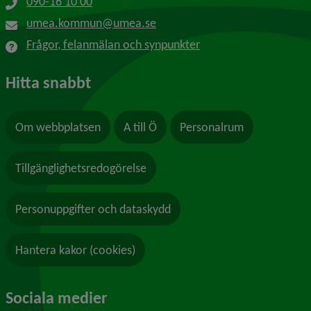
090-16 10 00
umea.kommun@umea.se
Frågor, felanmälan och synpunkter
Hitta snabbt
Om webbplatsen
A till Ö
Personalrum
Tillgänglighetsredogörelse
Personuppgifter och dataskydd
Hantera kakor (cookies)
Sociala medier