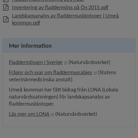
, 1.7 MB, öppn
Inventering av fladdermöss på Ön 2015.pdf
Landskapsanalys av fladdermusbiotoper i Umeå
, 4 MB, öppnas i nytt fönster.
kommun.pdf
Mer information
Länk till annan webbplats, öppna
Fladdermössen i Sverige
 (Naturvårdsverket)
Länk till annan web
Frågor och svar om fladdermusrabies
 (Statens 
veterinärmedicinska anstalt)
Umeå kommun har fått bidrag från LONA (Lokala 
naturvårds­satsningen) för landskapsanalys av 
fladdermus­biotoper.
Länk till annan webbplats, öppnas i ny
Läs mer om LONA
 (Naturvårdsverket)