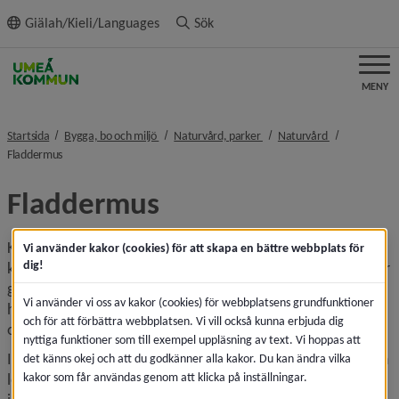
ll innehållet
Giälah/Kieli/Languages
Sök
MENY
nivå i brödsmulenavigeringen
nivå i brödsmulenavigeringe
nivå i brödsmu
Startsida
Bygga, bo och miljö
Naturvård, parker
Naturvård
nivå i brödsmulenavigeringen
Fladdermus
Fladdermus
Kommunen arbetar inom naturvårdsområdet med att 
Vi använder kakor (cookies) för att skapa en bättre webbplats för
dig!
kartlägga områden som är viktiga för fladdermöss. Det sker 
genom översiktlig analys av landskapet i kommunen för att 
Vi använder vi oss av kakor (cookies) för webbplatsens grundfunktioner
hitta miljöer som brukar vara intressanta för fladdermöss, 
och för att förbättra webbplatsen. Vi vill också kunna erbjuda dig
och genom riktade inventeringar i fält.
nyttiga funktioner som till exempel uppläsning av text. Vi hoppas att
I norra Sverige vet vi alldeles för lite om hur fladdermössen 
det känns okej och att du godkänner alla kakor. Du kan ändra vilka
kakor som får användas genom att klicka på inställningar.
lever och vi behöver samla in mer kunskap. Resultatet av 