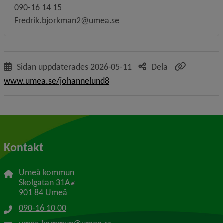
090-16 14 15
Fredrik.bjorkman2@umea.se
Sidan uppdaterades
2026-05-11
Dela
www.umea.se/johannelund8
Kontakt
Umeå kommun
Länk till annan webbplats, öppnas i nytt f
Skolgatan 31A
901 84 Umeå
090-16 10 00