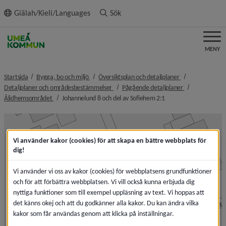
ll innehållet
Giälah/Kieli/Languages
Sök
MENY
nivå i brödsmulenavigeringen
nivå i brödsmule
Startsida
Bygga, bo och miljö
Översiktsplan och detaljplaner
nivå i brödsmulenavigeringen
nivå i brödsmul
Detaljplaner och områdesbestämmelser
Pågående detaljplaner
nivå i brödsmulenavigeringen
nivå i brödsmulenavig
Ålidhemsområdet
Johannelund 8 och del av Sofiehem 2:1
Vi använder kakor (cookies) för att skapa en bättre webbplats för
dig!
Vi använder vi oss av kakor (cookies) för webbplatsens grundfunktioner
och för att förbättra webbplatsen. Vi vill också kunna erbjuda dig
nyttiga funktioner som till exempel uppläsning av text. Vi hoppas att
det känns okej och att du godkänner alla kakor. Du kan ändra vilka
kakor som får användas genom att klicka på inställningar.