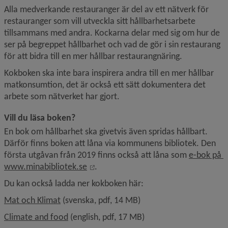
Alla medverkande restauranger är del av ett nätverk för 
restauranger som vill utveckla sitt hållbarhetsarbete 
tillsammans med andra. Kockarna delar med sig om hur de 
ser på begreppet hållbarhet och vad de gör i sin restaurang 
för att bidra till en mer hållbar restaurangnäring.
Kokboken ska inte bara inspirera andra till en mer hållbar 
matkonsumtion, det är också ett sätt dokumentera det 
arbete som nätverket har gjort.
Vill du läsa boken?
En bok om hållbarhet ska givetvis även spridas hållbart. 
Därför finns boken att låna via kommunens bibliotek. Den 
första utgåvan från 2019 finns också att låna som 
e-bok på 
Länk till annan webbplats, öppnas i n
www.minabibliotek.se
.
Du kan också ladda ner kokboken här:
, 14.4 MB, öppnas i nytt fönster.
Mat och Klimat
 (svenska, pdf, 14 MB)
, 17.1 MB, öppnas i nytt fönster.
Climate and food
 (english, pdf, 17 MB)