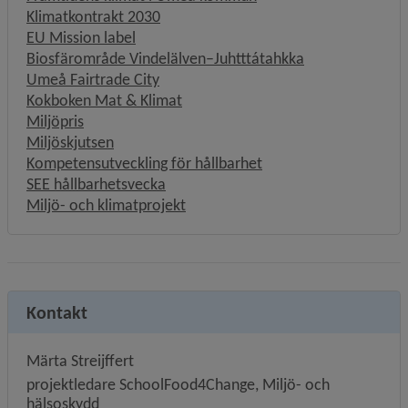
Klimatkontrakt 2030
EU Mission label
Biosfärområde Vindelälven–Juhtttátahkka
Umeå Fairtrade City
Kokboken Mat & Klimat
Miljöpris
Miljöskjutsen
Kompetensutveckling för hållbarhet
SEE hållbarhetsvecka
Miljö- och klimatprojekt
Kontakt
Märta Streijffert
projektledare SchoolFood4Change, Miljö- och
hälsoskydd