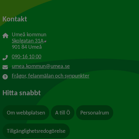
Kontakt
Umeå kommun
Länk till annan webbplats, öppnas i nytt f
Skolgatan 31A
901 84 Umeå
090-16 10 00
umea.kommun@umea.se
Frågor, felanmälan och synpunkter
Hitta snabbt
Om webbplatsen
A till Ö
Personalrum
Tillgänglighetsredogörelse