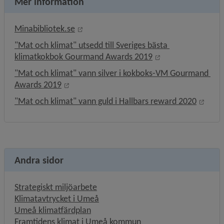
Mer information
Länk till annan webbplats, öppnas i nytt
Minabibliotek.se
"Mat och klimat" utsedd till Sveriges bästa 
Länk till annan we
klimatkokbok Gourmand Awards 2019
"Mat och klimat" vann silver i kokboks-VM Gourmand 
Länk till annan webbplats, öppnas i nytt fön
Awards 2019
Länk 
"Mat och klimat" vann guld i Hallbars reward 2020
Andra sidor
Strategiskt miljöarbete
Klimatavtrycket i Umeå
Umeå klimatfärdplan
Framtidens klimat i Umeå kommun