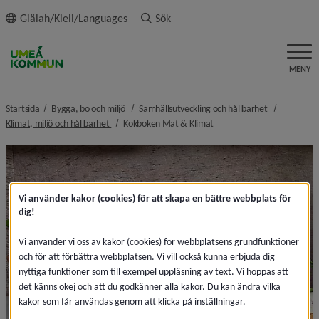
ll innehållet
Giälah/Kieli/Languages
Sök
MENY
nivå i brödsmulenavigeringen
nivå i bröds
Startsida
Bygga, bo och miljö
Samhällsutveckling och hållbarhet
nivå i brödsmulenavigeringen
nivå i brödsmulenavigering
Klimat, miljö och hållbarhet
Kokboken Mat & Klimat
Vi använder kakor (cookies) för att skapa en bättre webbplats för
dig!
Vi använder vi oss av kakor (cookies) för webbplatsens grundfunktioner
och för att förbättra webbplatsen. Vi vill också kunna erbjuda dig
nyttiga funktioner som till exempel uppläsning av text. Vi hoppas att
det känns okej och att du godkänner alla kakor. Du kan ändra vilka
kakor som får användas genom att klicka på inställningar.