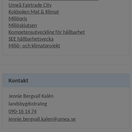
Umeå Fairtrade City
Kokboken Mat & Klimat
Miljöpris
Miljöskjutsen
Kompetensutveckling för hållbarhet
SEE hållbarhetsvecka
Miljö- och klimatprojekt
Kontakt
Jennie Bergvall Kalén
landsbygdsstrateg
090-16 14 74
jennie.bergvall.kalen@umea.se