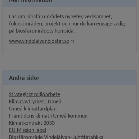
Läs om biosfärområdets nyheter, verksamhet, 
fokusområden, projekt och hur du kan engagera dig 
på biosfärområdets hemsida.
Länk till annan webbplats, öp
www.vindelalvenbiosfar.se
Andra sidor
Strategiskt miljöarbete
Klimatavtrycket i Umeå
Umeå klimatfärdplan
Framtidens klimat i Umeå kommun
Klimatkontrakt 2030
EU Mission label
Biosfärområde Vindelälven–Juhtttátahkka