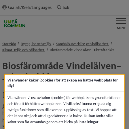
ll innehållet
Giälah/Kieli/Languages
Sök
MENY
nivå i brödsmulenavigeringen
nivå i bröds
Startsida
Bygga, bo och miljö
Samhällsutveckling och hållbarhet
nivå i brödsmulenavigeringen
nivå i br
Klimat, miljö och hållbarhet
Biosfärområde Vindelälven–Juhtttátahkka
Biosfärområde Vindelälven–
Juhttátahkka
Vi använder kakor (cookies) för att skapa en bättre webbplats för
dig!
Infofolder Biosfärområde Vindelälven-
, 1.1 MB, öppnas i nytt fönster.
Juhttátahkka.pdf
Vi använder vi oss av kakor (cookies) för webbplatsens grundfunktioner
och för att förbättra webbplatsen. Vi vill också kunna erbjuda dig
År 2019 utnämndes Vindelälvsdalen från fjäll till kust till ett 
nyttiga funktioner som till exempel uppläsning av text. Vi hoppas att
biosfärområde. Biosfärområden är modellområden för 
det känns okej och att du godkänner alla kakor. Du kan ändra vilka
hållbar utveckling och en del av Unescos globala nätverk. I 
kakor som får användas genom att klicka på inställningar.
Sverige finns nu sju biosfärområden som tillsammans utgör 