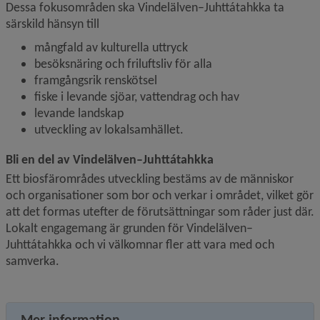
Dessa fokusområden ska Vindelälven–Juhttátahkka ta 
särskild hänsyn till
mångfald av kulturella uttryck
besöksnäring och friluftsliv för alla
framgångsrik renskötsel
fiske i levande sjöar, vattendrag och hav
levande landskap
utveckling av lokalsamhället.
Bli en del av Vindelälven–Juhttátahkka
Ett biosfärområdes utveckling bestäms av de människor 
och organisationer som bor och verkar i området, vilket gör 
att det formas utefter de förutsättningar som råder just där. 
Lokalt engagemang är grunden för Vindelälven–
Juhttátahkka och vi välkomnar fler att vara med och 
samverka.
Mer information