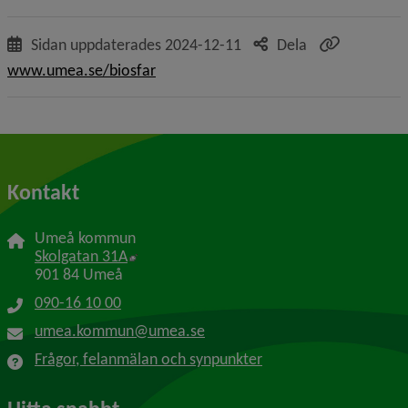
Sidan uppdaterades
2024-12-11
Dela
www.umea.se/biosfar
Kontakt
Umeå kommun
Länk till annan webbplats, öppnas i nytt f
Skolgatan 31A
901 84 Umeå
090-16 10 00
umea.kommun@umea.se
Frågor, felanmälan och synpunkter