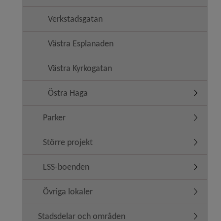
Verkstadsgatan
Västra Esplanaden
Västra Kyrkogatan
Östra Haga
Undermen
Parker
Undermen
Större projekt
Undermeny
LSS-boenden
Undermen
Övriga lokaler
Undermen
Stadsdelar och områden
Undermen