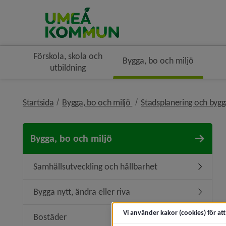
Förskola, skola och
Bygga, bo och miljö
utbildning
nivå i brödsmulenavigerin
Startsida
Bygga, bo och miljö
Stadsplanering och byg
Bygga, bo och miljö
Samhällsutveckling och hållbarhet
Undermen
Bygga nytt, ändra eller riva
Undermeny
Vi använder kakor (cookies) för at
Bostäder
Undermen