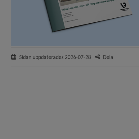
 för Översiktsplan och detaljplaner
y för Stadsplanering och byggande
y för Detaljplaner och områdesbestämmelser
Sidan uppdaterades
2026-07-28
Dela
y för Gestaltningen av Umeå
y för Mark, exploatering
y för Projekt
y för Förskolor och skolor
y för Gator och torg