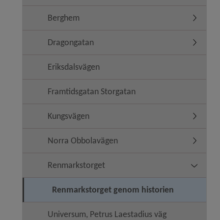
Berghem
Undermen
Dragongatan
Undermen
Eriksdalsvägen
Framtidsgatan Storgatan
Kungsvägen
Undermen
Norra Obbolavägen
Undermen
Renmarkstorget
Undermen
Renmarkstorget genom historien
Universum, Petrus Laestadius väg