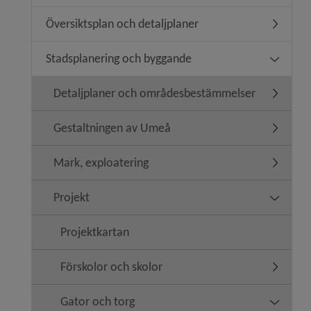
Översiktsplan och detaljplaner
Undermeny
Stadsplanering och byggande
Undermen
Detaljplaner och områdesbestämmelser
Undermen
Gestaltningen av Umeå
Undermen
Mark, exploatering
Undermen
Projekt
Undermen
Projektkartan
Förskolor och skolor
Undermen
Gator och torg
Undermen