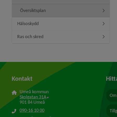
Översiktsplan
Undermen
Hälsoskydd
Undermen
Ras och skred
Undermen
Kontakt
Hitt
Umeå kommun
Om 
Länk till annan webbplats, öppnas i n
Skolgatan 31A
901 84 Umeå
090-16 10 00
Til