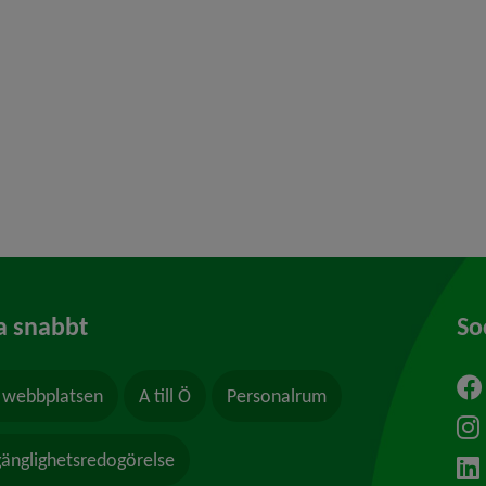
y för Översiktsplan
y för Hälsoskydd
y för Ras och skred
a snabbt
So
webbplatsen
A till Ö
Personalrum
ytt fönster.
lgänglighetsredogörelse