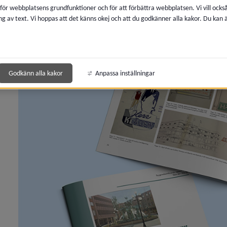
 för webbplatsens grundfunktioner och för att förbättra webbplatsen. Vi vill ocks
ng av text. Vi hoppas att det känns okej och att du godkänner alla kakor. Du kan
 för Boendemiljö, buller och luftkvalitet
 för Avfall och återvinning
 för Kemikalier, miljöfarlig verksamhet
Godkänn alla kakor
Anpassa inställningar
y för Lantmäteri, kartor och mätning
y för Vatten och avlopp
y för Brandskydd och förebygga olycka
y för Energi och uppvärmning
y för Djur
y för Naturvård, parker