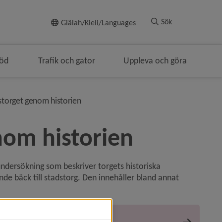
Till innehållet
Sök
Giälah/Kieli/Languages
töd
Trafik och gator
Uppleva och göra
smulenavigeringen
nivå i brödsmulenavigeringen
torget genom historien
om historien
ndersökning som beskriver torgets historiska 
nde bäck till stadstorg. Den innehåller bland annat 
get (pdf)