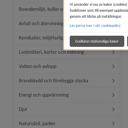
Vi använder vi oss av kakor (cookies)
Boendemiljö, buller och luftkvalitet
funktioner som till exempel uppläsni
Undermeny
genom att klicka på inställningar.
Avfall och återvinning
Läs gärna mer i vår cookiepolicy
Undermeny
Kemikalier, miljöfarlig verksamhet
Undermeny
Godkänn nödvändiga kakor
Lantmäteri, kartor och mätning
Undermen
Vatten och avlopp
Undermen
Brandskydd och förebygga olycka
Undermen
Energi och uppvärmning
Undermen
Djur
Undermen
Naturvård, parker
Undermen