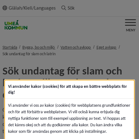
ll innehållet
Giälah/Kieli/Languages
Sök
MENY
nivå i brödsmulenavigeringen
nivå i brödsmulenavigeringe
nivå i brödsm
Startsida
Bygga, bo och miljö
Vatten och avlopp
Eget avlopp
nivå i brödsmulenavigeringen
Sök undantag för slam och latrin
Sök undantag för slam och 
latrin – vilka undantag kan 
Vi använder kakor (cookies) för att skapa en bättre webbplats för
du ansöka om?
dig!
Vi använder vi oss av kakor (cookies) för webbplatsens grundfunktioner
Om du själv vill ta hand om slam från ditt avlopp genom att 
och för att förbättra webbplatsen. Vi vill också kunna erbjuda dig
kompostera eller sprida på jordbruksfastighet så behöver 
nyttiga funktioner som till exempel uppläsning av text. Vi hoppas att
du ansöka om dispens. Du kan även söka om att få längre 
det känns okej och att du godkänner alla kakor. Du kan ändra vilka
tid mellan slamtömningar och uppehåll i slamtömning.
kakor som får användas genom att klicka på inställningar.