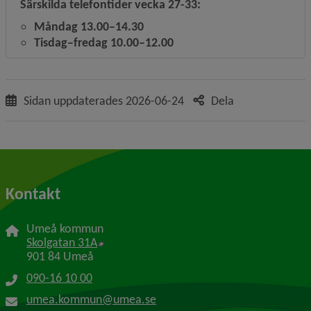
Särskilda telefontider vecka 27-33:
Måndag 13.00–14.30
Tisdag–fredag 10.00–12.00
Sidan uppdaterades
2026-06-24
Dela
Kontakt
Umeå kommun
Länk till annan webbplats, öppnas i nytt f
Skolgatan 31A
901 84 Umeå
090-16 10 00
umea.kommun@umea.se