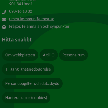
901 84 Umeå
090-16 10 00
umea.kommun@umea.se
Frågor, felanmälan och synpunkter
Hitta snabbt
Om webbplatsen
A till Ö
Personalrum
Tillgänglighetsredogörelse
Personuppgifter och dataskydd
Hantera kakor (cookies)