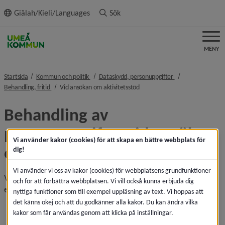
ll innehållet
Giälah/Kieli/Languages
Sök
MENY
nivå i brödsmulenavigeringen
nivå i brödsmulena
Startsida
Kommun och politik
Dataskydd, personuppgifter
nivå i brödsmulenavigeringen
nivå i brödsmulenavigeringen
Behandling, fritid
Vid ansökan om aktivitetsstöd
Behandling av 
personuppgifter vid ansökan 
Vi använder kakor (cookies) för att skapa en bättre webbplats för
om aktivitetsstöd
dig!
Vi använder vi oss av kakor (cookies) för webbplatsens grundfunktioner
Vi behöver spara och behandla personuppgifter om dig, till 
och för att förbättra webbplatsen. Vi vill också kunna erbjuda dig
exempel
nyttiga funktioner som till exempel uppläsning av text. Vi hoppas att
det känns okej och att du godkänner alla kakor. Du kan ändra vilka
för- och efternamn
kakor som får användas genom att klicka på inställningar.
personnummer