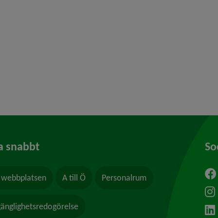
 för Borgerlig vigsel
y för Kris och beredskap
y för Felanmälan
a snabbt
So
webbplatsen
A till Ö
Personalrum
ytt fönster.
lgänglighetsredogörelse