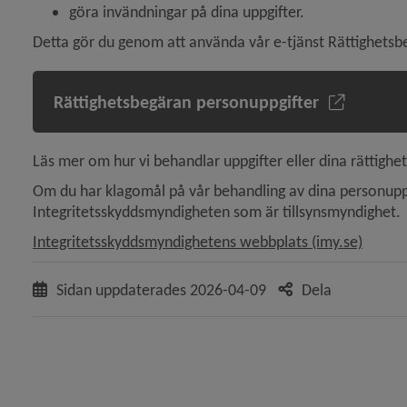
göra invändningar på dina uppgifter.
Detta gör du genom att använda vår e-tjänst Rättighetsb
y för Behandling, brandförsvaret
Rättighetsbegäran personuppgifter
Läs mer om hur vi behandlar uppgifter eller dina rättighet
Om du har klagomål på vår behandling av dina person­uppgif
Integritetsskyddsmyndigheten som är tillsynsmyndighet.
 för Behandling, fritid
Länk t
Integritetsskyddsmyndighetens webbplats (imy.se)
Sidan uppdaterades
2026-04-09
Dela