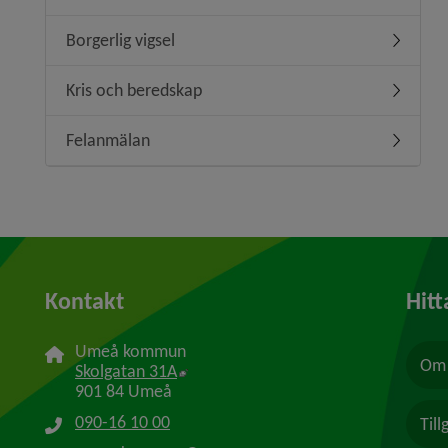
Borgerlig vigsel
Undermeny
Kris och beredskap
Undermen
Felanmälan
Undermen
Kontakt
Hitt
Umeå kommun
Om 
Länk till annan webbplats, öppnas i n
Skolgatan 31A
901 84 Umeå
090-16 10 00
Til