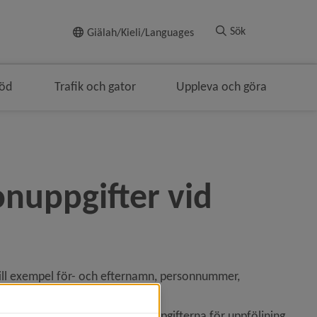
Till innehållet
Sök
Giälah/Kieli/Languages
töd
Trafik och gator
Uppleva och göra
lenavigeringen
nuppgifter vid 
ill exempel för- och efternamn, personnummer, 
ansökan. Vi använder också uppgifterna för uppföljning 