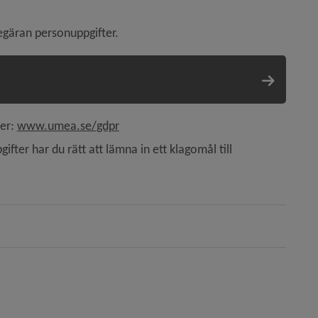
egäran personuppgifter.
er: 
www.umea.se/gdpr
ter har du rätt att lämna in ett klagomål till 
ill annan webbplats.