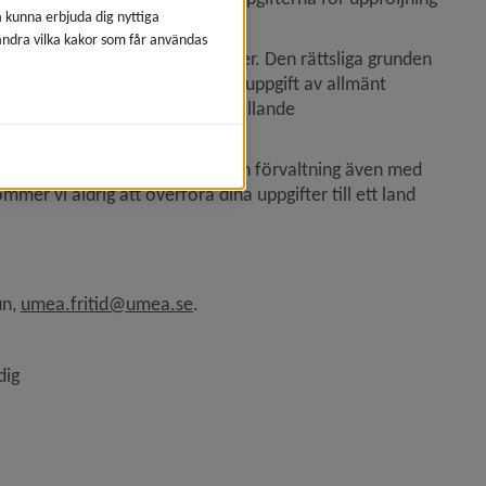
å kunna erbjuda dig nyttiga
 ändra vilka kakor som får användas
d all behandling av personuppgifter. Den rättsliga grunden 
 är nödvändig för att utföra en uppgift av allmänt 
från fritidsnämndens beslut i gällande 
räden för system­utveckling och förvaltning även med 
mer vi aldrig att överföra dina uppgifter till ett land 
n, 
umea.fritid@umea.se
.
dig