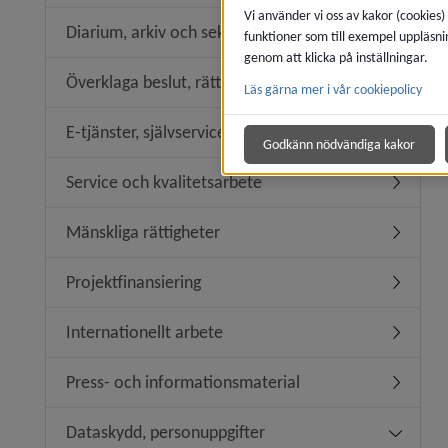
Vi använder vi oss av kakor (cookies)
Diarium, arkiv och sekretess
funktioner som till exempel uppläsni
Undermen
genom att klicka på inställningar.
Överklaga beslut, rättssäkerhet
Läs gärna mer i vår cookiepolicy
Undermeny
E-tjänster, självservice
Undermeny
Godkänn nödvändiga kakor
Service och kvalitetsarbete
Undermeny
Mänskliga rättigheter
Undermeny
Projektfinansiering
Undermeny
Internationellt arbete
Undermeny
Press- och informationsmaterial
Undermen
Dataskydd, personuppgifter
Undermen