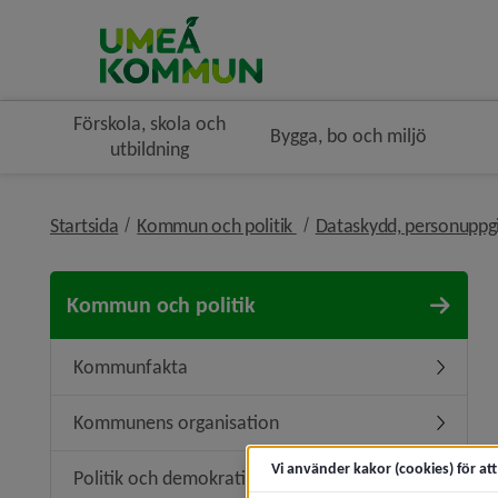
Förskola, skola och
Bygga, bo och miljö
utbildning
nivå i brödsmulenavigerin
Startsida
Kommun och politik
Dataskydd, personuppg
Kommun och politik
Kommunfakta
Underme
Kommunens organisation
Undermen
Vi använder kakor (cookies) för at
Politik och demokrati
Undermeny