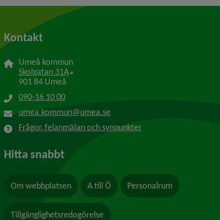
Kontakt
Umeå kommun
Länk till annan webbplats, öppnas i nytt f
Skolgatan 31A
901 84 Umeå
090-16 10 00
umea.kommun@umea.se
Frågor, felanmälan och synpunkter
Hitta snabbt
Om webbplatsen
A till Ö
Personalrum
Tillgänglighetsredogörelse