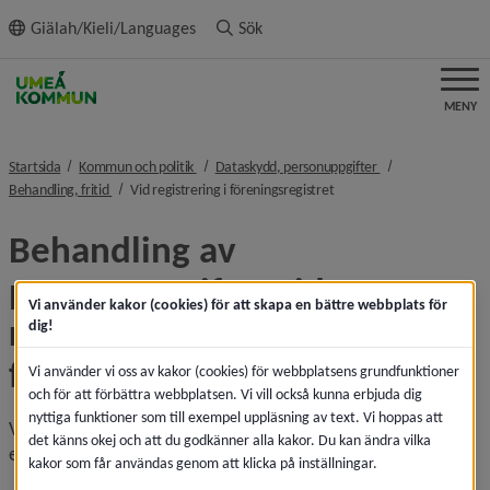
ll innehållet
Giälah/Kieli/Languages
Sök
MENY
nivå i brödsmulenavigeringen
nivå i brödsmulena
Startsida
Kommun och politik
Dataskydd, personuppgifter
nivå i brödsmulenavigeringen
nivå i brödsmulenavigerin
Behandling, fritid
Vid registrering i föreningsregistret
Behandling av 
personuppgifter vid 
Vi använder kakor (cookies) för att skapa en bättre webbplats för
registrering i 
dig!
föreningsregistret
Vi använder vi oss av kakor (cookies) för webbplatsens grundfunktioner
och för att förbättra webbplatsen. Vi vill också kunna erbjuda dig
nyttiga funktioner som till exempel uppläsning av text. Vi hoppas att
Vi behöver spara och behandla personuppgifter om dig, till 
det känns okej och att du godkänner alla kakor. Du kan ändra vilka
exempel
kakor som får användas genom att klicka på inställningar.